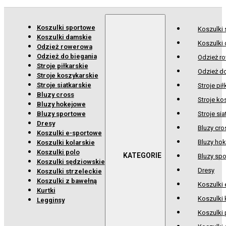
Koszulki sportowe
Koszulki
Koszulki damskie
Koszulki
Odzież rowerowa
Odzież do biegania
Odzież r
Stroje piłkarskie
Odzież d
Stroje koszykarskie
Stroje siatkarskie
Stroje pił
Bluzy cross
Stroje ko
Bluzy hokejowe
Bluzy sportowe
Stroje sia
Dresy
Bluzy cro
Koszulki e-sportowe
Bluzy ho
Koszulki kolarskie
Koszulki polo
Bluzy sp
Koszulki sędziowskie
Dresy
Koszulki strzeleckie
Koszulki z bawełną
Koszulki
Kurtki
Koszulki 
Legginsy
Koszulki 