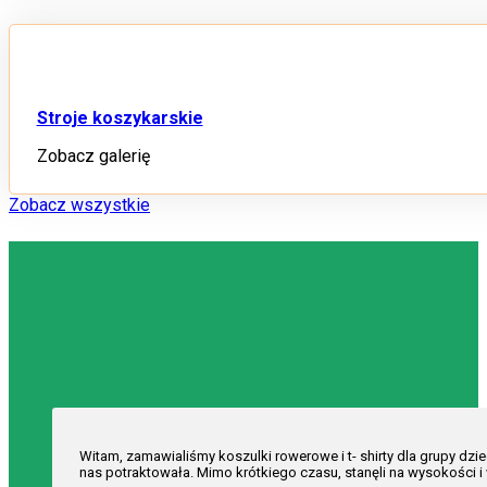
Stroje koszykarskie
Zobacz galerię
Zobacz wszystkie
Opinie klientów o naszych realizacjach i obsłudze z
Witam, zamawialiśmy koszulki rowerowe i t- shirty dla grupy dz
nas potraktowała. Mimo krótkiego czasu, stanęli na wysokości i