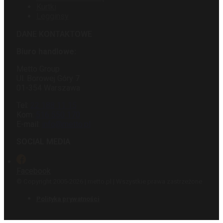
Kurtki
Legginsy
DANE KONTAKTOWE
Biuro handlowe:
Metto Group
Ul. Borowej Góry 7
01-354 Warszawa
Tel:
22 188 11 15
Kom:
516 550 170
E-mail:
info@metto.pl
SOCIAL MEDIA
Facebook
© Copyright 2005-2026 | metto.pl | Wszystkie prawa zastrzeżone
Polityka prywatności