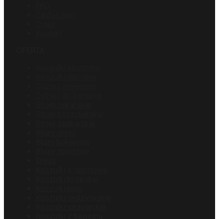
FAQ
Zaufali nam
O nas
Kontakt
OFERTA
Koszulki sportowe
Koszulki damskie
Odzież rowerowa
Odzież do biegania
Stroje piłkarskie
Stroje koszykarskie
Stroje siatkarskie
Bluzy cross
Bluzy hokejowe
Bluzy sportowe
Dresy
Koszulki e-sportowe
Koszulki kolarskie
Koszulki polo
Koszulki sędziowskie
Koszulki strzeleckie
Koszulki z bawełną