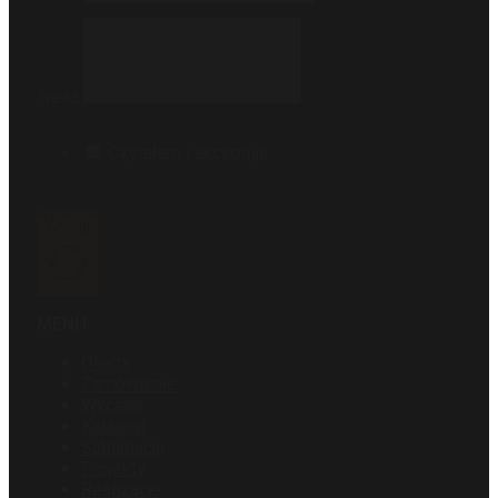
Treść
Czytałem i akceptuję
politykę prywatności
.
Wyślij
MENU
Oferta
Zamówienie
Wycena
Katalogi
Sublimacja
Projekty
Realizacje