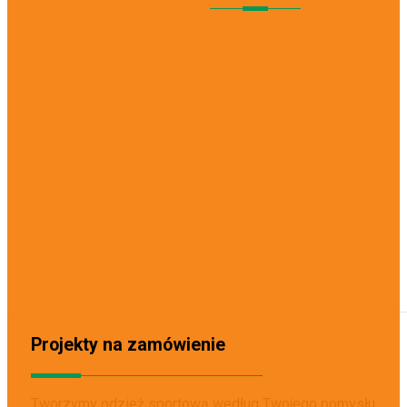
20
+
lat doświad
20000
+
klientów
1
milion+
wyprodukowanych sz
Projekty na zamówienie
Tworzymy odzież sportową według Twojego pomysłu.