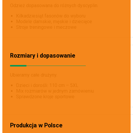
Odzież dopasowana do różnych dyscyplin.
Kilkadziesiąt fasonów do wyboru
Modele damskie, męskie i dziecięce
Stroje treningowe i meczowe
Rozmiary i dopasowanie
Ubieramy całe drużyny.
Dzieci i dorośli: 110 cm – 5XL
Mix rozmiarów w jednym zamówieniu
Sprawdzone kroje sportowe
Produkcja w Polsce