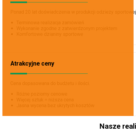
Ponad 20 lat doświadczenia w produkcji odzieży sportowej
Terminowa realizacja zamówień
Wykonanie zgodne z zatwierdzonym projektem
Komfortowe dzianiny sportowe
Atrakcyjne ceny
Cena dopasowana do budżetu i ilości.
Różne poziomy cenowe
Więcej sztuk = niższa cena
Jasna wycena bez ukrytych kosztów
Nasze real