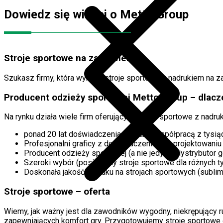
Dowiedz się więcej o Metto Group
Stroje sportowe na zamówienie
Szukasz firmy, która wykona stroje sportowe z nadrukiem na 
Producent odzieży sportowej Metto Group – dlac
Na rynku działa wiele firm oferujących stroje sportowe z nadr
ponad 20 lat doświadczenia (poparte współpracą z tysiąc
Profesjonalni graficy z doświadczeniem w projektowaniu
Producent odzieży sportowej (a nie jedynie dystrybutor
Szeroki wybór (posiadamy stroje sportowe dla różnych t
Doskonała jakość nadruku na strojach sportowych (sublim
Stroje sportowe – oferta
Wiemy, jak ważny jest dla zawodników wygodny, niekrępujący r
zapewniających komfort gry. Przygotowujemy stroje sportowe dl