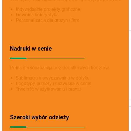
Indywidualne projekty graficzne
Dowolna kolorystyka
Personalizacja dla drużyn i firm
Nadruki w cenie
Pełna personalizacja bez dodatkowych kosztów.
Sublimacja niewyczuwalna w dotyku
Logotypy, numery i nazwiska w cenie
Trwałość w użytkowaniu i praniu
Szeroki wybór odzieży