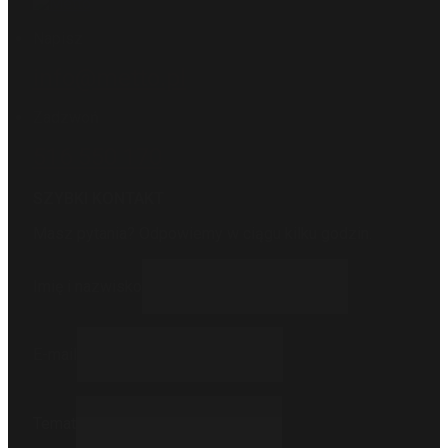
Napisz
info@metto.pl
Zadzwoń
516 550 170
SZYBKI KONTAKT
Masz pytania? Odpowiemy w ciągu kilku godzin.
Imię i nazwisko
E-mail
Temat