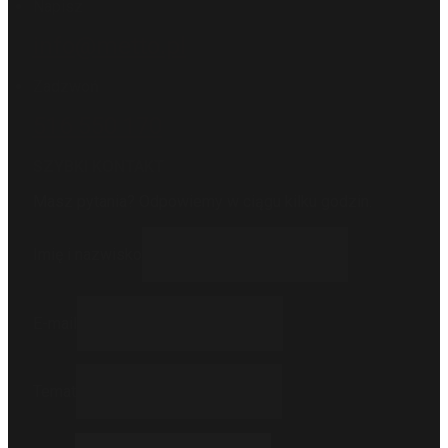
Napisz
info@metto.pl
Zadzwoń
516 550 170
SZYBKI KONTAKT
Masz pytania? Odpowiemy w ciągu kilku godzin.
Imię i nazwisko
E-mail
Temat