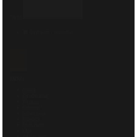
Treść
Czytałem i akceptuję
politykę prywatności
.
Wyślij
MENU
Oferta
Zamówienie
Wycena
Katalogi
Sublimacja
Projekty
Realizacje
FAQ
Zaufali nam