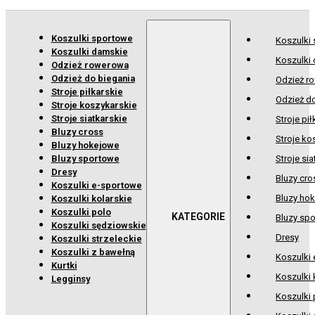
Koszulki sportowe
Koszulki
Koszulki damskie
Koszulki
Odzież rowerowa
Odzież do biegania
Odzież r
Stroje piłkarskie
Odzież d
Stroje koszykarskie
Stroje siatkarskie
Stroje pił
Bluzy cross
Stroje ko
Bluzy hokejowe
Bluzy sportowe
Stroje sia
Dresy
Bluzy cro
Koszulki e-sportowe
Bluzy ho
Koszulki kolarskie
Koszulki polo
Bluzy sp
Koszulki sędziowskie
Dresy
Koszulki strzeleckie
Koszulki z bawełną
Koszulki
Kurtki
Koszulki 
Legginsy
Koszulki 