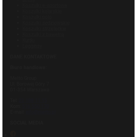
Koszulki e-sportowe
Koszulki kolarskie
Koszulki polo
Koszulki sędziowskie
Koszulki strzeleckie
Koszulki z bawełną
Kurtki
Legginsy
DANE KONTAKTOWE
Biuro handlowe:
Metto Group
Ul. Borowej Góry 7
01-354 Warszawa
Tel:
22 188 11 15
Kom:
516 550 170
E-mail:
info@metto.pl
SOCIAL MEDIA