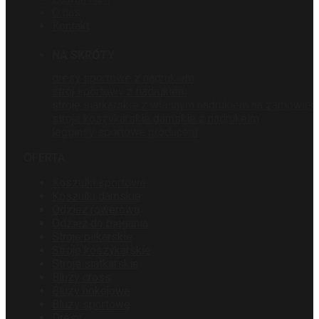
O nas
Kontakt
NA SKRÓTY
dresy sportowe z nadrukiem
strój sportowy z nadrukiem
stroje siatkarskie z własnym nadrukiem na zamówien
stroje koszykarskie damskie z nadrukeim
legginsy sportowe producent
OFERTA
Koszulki sportowe
Koszulki damskie
Odzież rowerowa
Odzież do biegania
Stroje piłkarskie
Stroje koszykarskie
Stroje siatkarskie
Bluzy cross
Bluzy hokejowe
Bluzy sportowe
Dresy