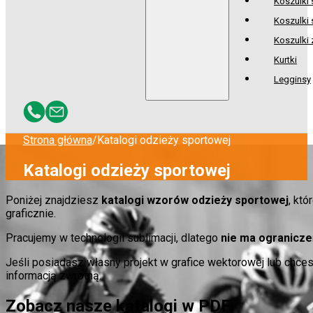
Koszulki
Koszulki 
Koszulki
Kurtki
Legginsy
Strona główna
/
Katalogi odzieży sportowej
Katalogi odzieży sportowej
Poniżej znajdziesz
katalogi wzorów odzieży sportowej
, kt
graficznie.
Pracujemy w technologii sublimacji, dlatego
nie ma ogranicze
Jeśli posiadasz własny projekt w grafice wektorowej lub chc
informacją zwrotną.
Zobacz nasze katalogi w PDF