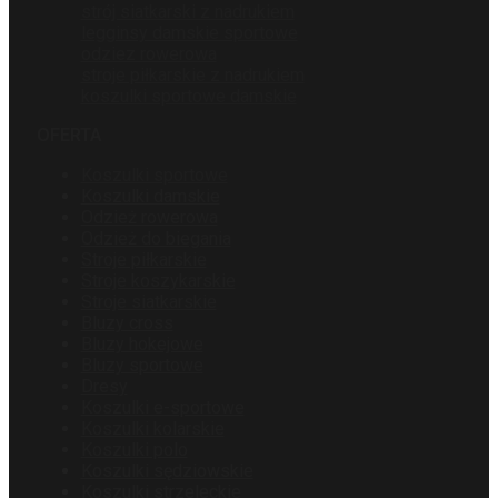
strój siatkarski z nadrukiem
legginsy damskie sportowe
odziez rowerowa
stroje piłkarskie z nadrukiem
koszulki sportowe damskie
OFERTA
Koszulki sportowe
Koszulki damskie
Odzież rowerowa
Odzież do biegania
Stroje piłkarskie
Stroje koszykarskie
Stroje siatkarskie
Bluzy cross
Bluzy hokejowe
Bluzy sportowe
Dresy
Koszulki e-sportowe
Koszulki kolarskie
Koszulki polo
Koszulki sędziowskie
Koszulki strzeleckie