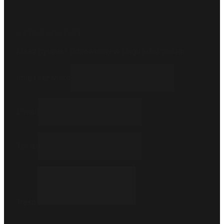
516 550 170
SZYBKI KONTAKT
Masz pytania? Odpowiemy w ciągu kilku godzin.
Imię i nazwisko
E-mail
Temat
Treść