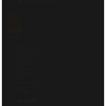
Czytałem i akceptuję
politykę prywatności
.
Wyślij
MENU
Oferta
Zamówienie
Wycena
Katalogi
Sublimacja
Projekty
Realizacje
FAQ
Zaufali nam
O nas
Kontakt
NA SKRÓTY