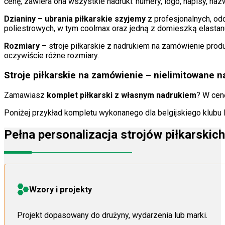
cenę, zawiera ona wszystkie nadruki: numery, logo, napisy, naz
Dzianiny – ubrania piłkarskie szyjemy
z profesjonalnych, o
poliestrowych, w tym coolmax oraz jedną z domieszką elastan
Rozmiary
– stroje piłkarskie z nadrukiem na zamówienie prod
oczywiście różne rozmiary.
Stroje piłkarskie na zamówienie – nielimitowane n
Zamawiasz
komplet piłkarski z własnym nadrukiem
? W cen
Poniżej przykład kompletu wykonanego dla belgijskiego klubu 
Pełna personalizacja strojów piłkarskich
Wzory i projekty
Projekt dopasowany do drużyny, wydarzenia lub marki.