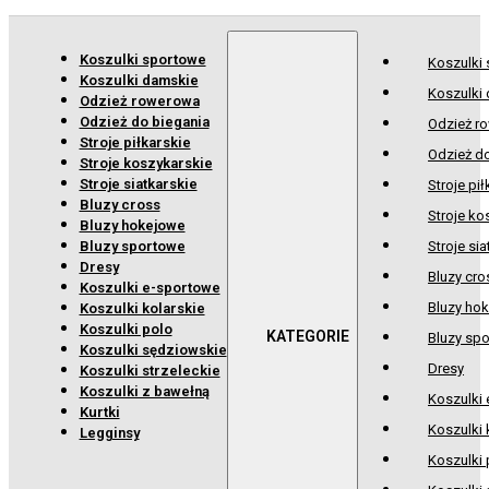
Koszulki sportowe
Koszulki
Koszulki damskie
Koszulki
Odzież rowerowa
Odzież do biegania
Odzież r
Stroje piłkarskie
Odzież d
Stroje koszykarskie
Stroje siatkarskie
Stroje pił
Bluzy cross
Stroje ko
Bluzy hokejowe
Bluzy sportowe
Stroje sia
Dresy
Bluzy cro
Koszulki e-sportowe
Bluzy ho
Koszulki kolarskie
Koszulki polo
Bluzy sp
Koszulki sędziowskie
Dresy
Koszulki strzeleckie
Koszulki z bawełną
Koszulki
Kurtki
Koszulki 
Legginsy
Koszulki 