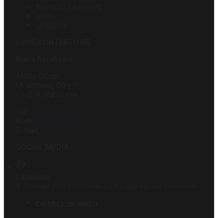
Koszulki z bawełną
Kurtki
Legginsy
DANE KONTAKTOWE
Biuro handlowe:
Metto Group
Ul. Borowej Góry 7
01-354 Warszawa
Tel:
22 188 11 15
Kom:
516 550 170
E-mail:
info@metto.pl
SOCIAL MEDIA
Facebook
© Copyright 2005-2026 | metto.pl | Wszystkie prawa zastrzeżone
Polityka prywatności