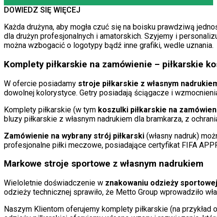
DOWIEDZ SIĘ WIĘCEJ
Każda drużyna, aby mogła czuć się na boisku prawdziwą jedno
dla drużyn profesjonalnych i amatorskich. Szyjemy i personali
można wzbogacić o logotypy bądź inne grafiki, wedle uznania.
Komplety piłkarskie na zamówienie – piłkarskie ko
W ofercie posiadamy
stroje piłkarskie z własnym nadrukiem
dowolnej kolorystyce. Getry posiadają ściągacze i wzmocnieni
Komplety piłkarskie (w tym
koszulki piłkarskie na zamówien
bluzy piłkarskie z własnym nadrukiem dla bramkarza, z ochrani
Zamówienie na wybrany strój piłkarski
(własny nadruk) możn
profesjonalne piłki meczowe, posiadające certyfikat FIFA AP
Markowe stroje sportowe z własnym nadrukiem
Wieloletnie doświadczenie w
znakowaniu odzieży sportowej 
odzieży technicznej sprawiło, że Metto Group wprowadziło wła
Naszym Klientom oferujemy komplety piłkarskie (na przykład or