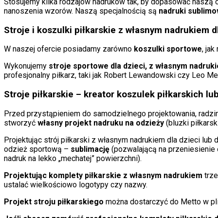
Stosujemy kilka rodzajów nadruków tak, by dopasować naszą o
nanoszenia wzorów. Naszą specjalnością są
nadruki sublim
Stroje i koszulki piłkarskie z własnym nadrukiem d
W naszej ofercie posiadamy zarówno
koszulki sportowe
, ja
Wykonujemy
stroje sportowe dla dzieci, z własnym nadruk
profesjonalny piłkarz, taki jak Robert Lewandowski czy Leo Me
Stroje piłkarskie – kreator koszulek piłkarskich lu
Przed przystąpieniem do samodzielnego projektowania, radzimy
stworzyć
własny projekt nadruku na odzieży
(bluzki piłkarsk
Projektując strój piłkarski z własnym nadrukiem dla dzieci l
odzież sportową –
sublimację
(pozwalającą na przeniesienie
nadruk na lekko „mechatej” powierzchni).
Projektując komplety piłkarskie z własnym nadrukiem
trze
ustalać wielkościowo logotypy czy nazwy.
Projekt stroju piłkarskiego
można dostarczyć do Metto w pli