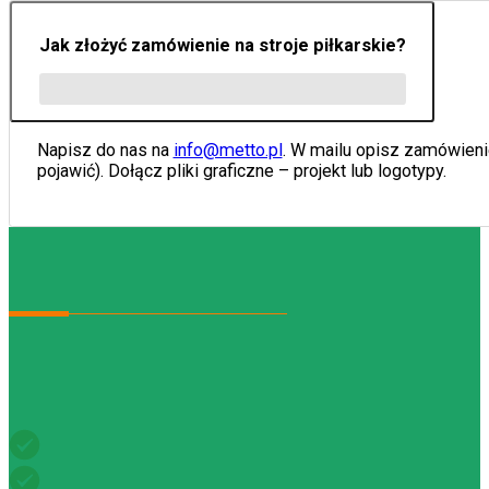
Jak złożyć zamówienie na stroje piłkarskie?
Napisz do nas na
info@metto.pl
. W mailu opisz zamówienie
pojawić). Dołącz pliki graficzne – projekt lub logotypy.
Jeżeli masz pytania dotyczące naszych produktów albo potrze
Jak korzystać?
Napisz, jakiego fasonu potrzebujesz