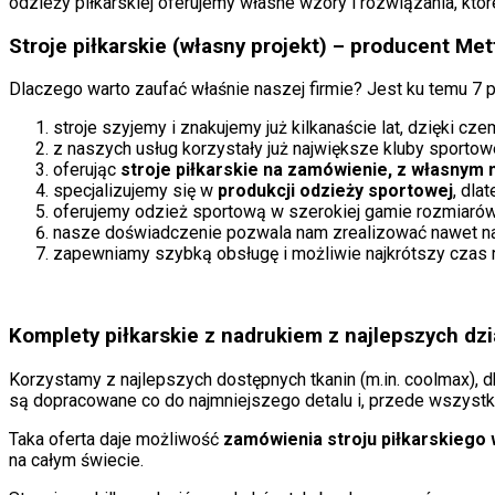
odzieży piłkarskiej oferujemy własne wzory i rozwiązania, k
Stroje piłkarskie (własny projekt) – producent Me
Dlaczego warto zaufać właśnie naszej firmie? Jest ku temu 7
stroje szyjemy i znakujemy już kilkanaście lat, dzięki c
z naszych usług korzystały już największe kluby sportowe,
oferując
stroje piłkarskie na zamówienie, z własnym
specjalizujemy się w
produkcji odzieży sportowej
, dla
oferujemy odzież sportową w szerokiej gamie rozmiarów
nasze doświadczenie pozwala nam zrealizować nawet na
zapewniamy szybką obsługę i możliwie najkrótszy czas re
Komplety piłkarskie z nadrukiem z najlepszych dzi
Korzystamy z najlepszych dostępnych tkanin (m.in. coolmax), d
są dopracowane co do najmniejszego detalu i, przede wszystk
Taka oferta daje możliwość
zamówienia stroju piłkarskieg
na całym świecie.