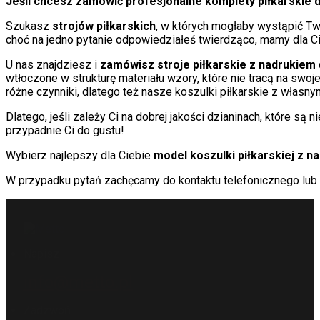
Jeśli chcesz zamówić profesjonalne komplety piłkarskie 
Szukasz
strojów piłkarskich
, w których mogłaby wystąpić Two
choć na jedno pytanie odpowiedziałeś twierdząco, mamy dla C
U nas znajdziesz i
zamówisz stroje piłkarskie z nadrukiem
wtłoczone w strukturę materiału wzory, które nie tracą na swoj
różne czynniki, dlatego też nasze koszulki piłkarskie z własn
Dlatego, jeśli zależy Ci na dobrej jakości dzianinach, które s
przypadnie Ci do gustu!
Wybierz najlepszy dla Ciebie
model koszulki piłkarskiej z 
W przypadku pytań zachęcamy do kontaktu telefonicznego lub
Napisz
info@metto.pl
Zadzwoń