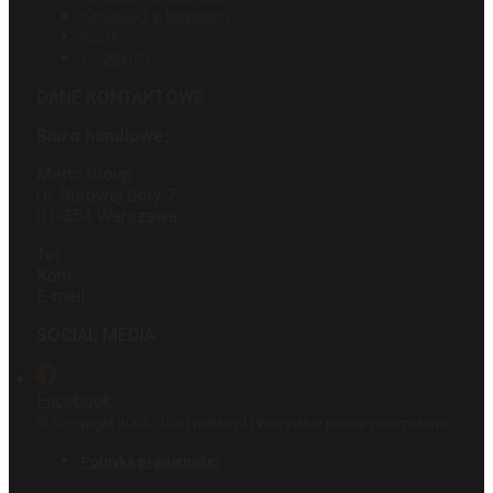
Koszulki z bawełną
Kurtki
Legginsy
DANE KONTAKTOWE
Biuro handlowe:
Metto Group
Ul. Borowej Góry 7
01-354 Warszawa
Tel:
22 188 11 15
Kom:
516 550 170
E-mail:
info@metto.pl
SOCIAL MEDIA
Facebook
© Copyright 2005-2026 | metto.pl | Wszystkie prawa zastrzeżone
Polityka prywatności