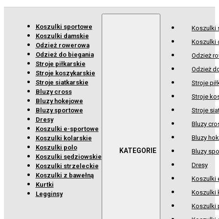
Koszulki sportowe
Koszulki
Koszulki damskie
Koszulki
Odzież rowerowa
Odzież do biegania
Odzież r
Stroje piłkarskie
Odzież d
Stroje koszykarskie
Stroje siatkarskie
Stroje pił
Bluzy cross
Stroje ko
Bluzy hokejowe
Bluzy sportowe
Stroje sia
Dresy
Bluzy cro
Koszulki e-sportowe
Bluzy ho
Koszulki kolarskie
Koszulki polo
Bluzy sp
Koszulki sędziowskie
Dresy
Koszulki strzeleckie
Koszulki z bawełną
Koszulki
Kurtki
Koszulki 
Legginsy
Koszulki 