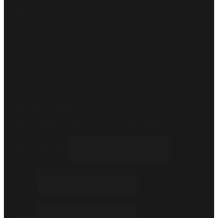
Napisz
info@metto.pl
Zadzwoń
516 550 170
SZYBKI KONTAKT
Masz pytania? Odpowiemy w ciągu kilku godzin.
Imię i nazwisko
E-mail
Temat