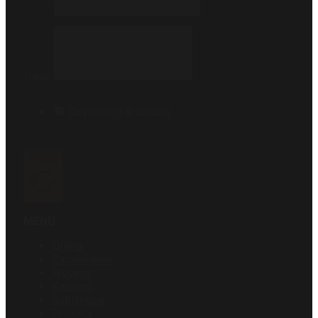
Treść
Czytałem i akceptuję
politykę prywatności
.
Wyślij
MENU
Oferta
Zamówienie
Wycena
Katalogi
Sublimacja
Projekty