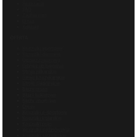
Realizacje
FAQ
Zaufali nam
O nas
Kontakt
OFERTA
Koszulki sportowe
Koszulki damskie
Odzież rowerowa
Odzież do biegania
Stroje piłkarskie
Stroje koszykarskie
Stroje siatkarskie
Bluzy cross
Bluzy hokejowe
Bluzy sportowe
Dresy
Koszulki e-sportowe
Koszulki kolarskie
Koszulki polo
Koszulki sędziowskie
Koszulki strzeleckie