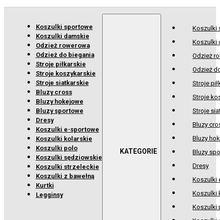
Koszulki sportowe
Koszulki
Koszulki damskie
Koszulki
Odzież rowerowa
Odzież do biegania
Odzież r
Stroje piłkarskie
Odzież d
Stroje koszykarskie
Stroje siatkarskie
Stroje pił
Bluzy cross
Stroje ko
Bluzy hokejowe
Bluzy sportowe
Stroje sia
Dresy
Bluzy cro
Koszulki e-sportowe
Bluzy ho
Koszulki kolarskie
Koszulki polo
Bluzy sp
Koszulki sędziowskie
Dresy
Koszulki strzeleckie
Koszulki z bawełną
Koszulki
Kurtki
Koszulki 
Legginsy
Koszulki 