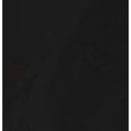
Treść
Czytałem i akceptuję
politykę prywatności
.
Wyślij
MENU
Oferta
Zamówienie
Wycena
Katalogi
Sublimacja
Projekty