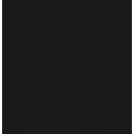
Napisz
info@metto.pl
Zadzwoń
516 550 170
SZYBKI KONTAKT
Masz pytania? Odpowiemy w ciągu kilku godzin.
Imię i nazwisko
E-mail
Temat