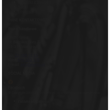
Koszulki z bawełną
Kurtki
Legginsy
DANE KONTAKTOWE
Biuro handlowe:
Metto Group
Ul. Borowej Góry 7
01-354 Warszawa
Tel:
22 188 11 15
Kom:
516 550 170
E-mail:
info@metto.pl
SOCIAL MEDIA
Facebook
© Copyright 2005-2026 | metto.pl | Wszystkie prawa zastrzeżone
Polityka prywatności