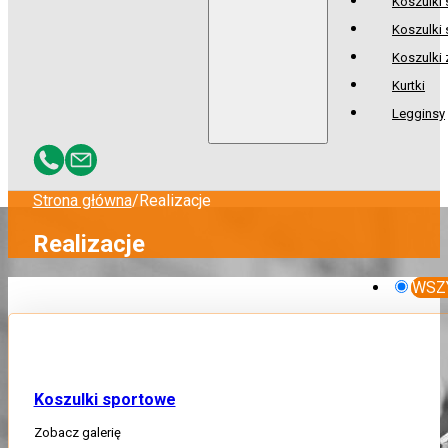
Koszulki
Koszulki 
Koszulki
Kurtki
Legginsy
Strona główna
/
Realizacje
Realizacje
WSZ
Koszulki sportowe
Zobacz galerię