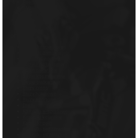
Realizacje
FAQ
Zaufali nam
O nas
Kontakt
OFERTA
Koszulki sportowe
Koszulki damskie
Odzież rowerowa
Odzież do biegania
Stroje piłkarskie
Stroje koszykarskie
Stroje siatkarskie
Bluzy cross
Bluzy hokejowe
Bluzy sportowe
Dresy
Koszulki e-sportowe
Koszulki kolarskie
Koszulki polo
Koszulki sędziowskie
Koszulki strzeleckie