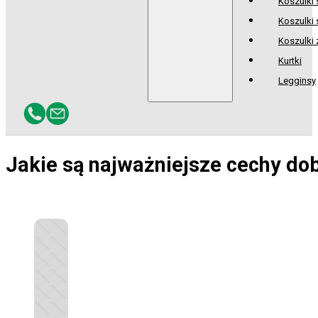
Koszulki
Koszulki 
Koszulki
Kurtki
Legginsy
Jakie są najważniejsze cechy dob