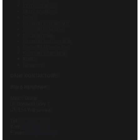
Bluzy hokejowe
Bluzy sportowe
Dresy
Koszulki e-sportowe
Koszulki kolarskie
Koszulki polo
Koszulki sędziowskie
Koszulki strzeleckie
Koszulki z bawełną
Kurtki
Legginsy
DANE KONTAKTOWE
Biuro handlowe:
Metto Group
Ul. Borowej Góry 7
01-354 Warszawa
Tel:
22 188 11 15
Kom:
516 550 170
E-mail:
info@metto.pl