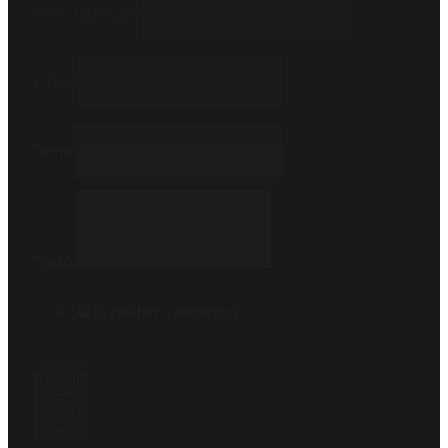
Imię i nazwisko
E-mail
Temat
Treść
Czytałem i akceptuję
politykę prywatności
.
Wyślij