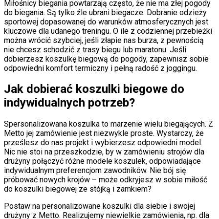
Miłośnicy biegania powtarzają często, że nie ma złej pogody
do biegania. Są tylko źle ubrani biegacze. Dobranie odzieży
sportowej dopasowanej do warunków atmosferycznych jest
kluczowe dla udanego treningu. O ile z codziennej przebieżki
można wrócić szybciej, jeśli złapie nas burza, z pewnością
nie chcesz schodzić z trasy biegu lub maratonu. Jeśli
dobierzesz koszulkę biegową do pogody, zapewnisz sobie
odpowiedni komfort termiczny i pełną radość z joggingu.
Jak dobierać koszulki biegowe do
indywidualnych potrzeb?
Spersonalizowana koszulka to marzenie wielu biegających. Z
Metto jej zamówienie jest niezwykle proste. Wystarczy, że
prześlesz do nas projekt i wybierzesz odpowiedni model.
Nic nie stoi na przeszkodzie, by w zamówieniu strojów dla
drużyny połączyć różne modele koszulek, odpowiadające
indywidualnym preferencjom zawodników. Nie bój się
próbować nowych krojów – może odkryjesz w sobie miłość
do koszulki biegowej ze stójką i zamkiem?
Postaw na personalizowane koszulki dla siebie i swojej
drużyny z Metto. Realizujemy niewielkie zamówienia, np. dla