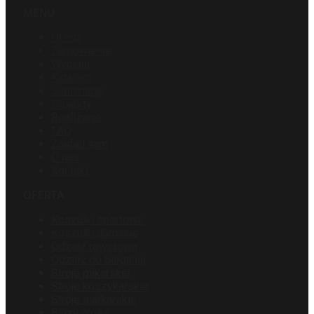
MENU
Oferta
Zamówienie
Wycena
Katalogi
Sublimacja
Projekty
Realizacje
FAQ
Zaufali nam
O nas
Kontakt
OFERTA
Koszulki sportowe
Koszulki damskie
Odzież rowerowa
Odzież do biegania
Stroje piłkarskie
Stroje koszykarskie
Stroje siatkarskie
Bluzy cross