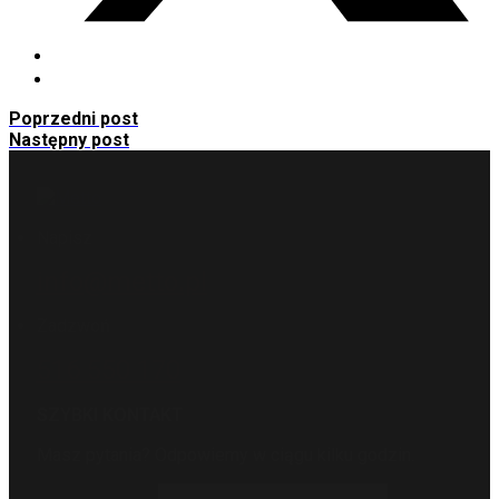
Poprzedni post
Następny post
Napisz
info@metto.pl
Zadzwoń
516 550 170
SZYBKI KONTAKT
Masz pytania? Odpowiemy w ciągu kilku godzin.