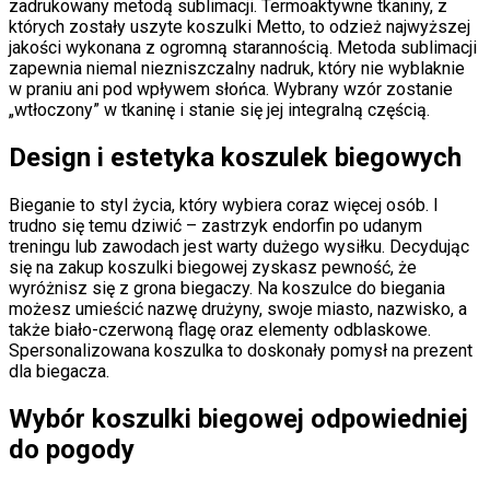
zadrukowany metodą sublimacji. Termoaktywne tkaniny, z
których zostały uszyte koszulki Metto, to odzież najwyższej
jakości wykonana z ogromną starannością. Metoda sublimacji
zapewnia niemal niezniszczalny nadruk, który nie wyblaknie
w praniu ani pod wpływem słońca. Wybrany wzór zostanie
„wtłoczony” w tkaninę i stanie się jej integralną częścią.
Design i estetyka koszulek biegowych
Bieganie to styl życia, który wybiera coraz więcej osób. I
trudno się temu dziwić – zastrzyk endorfin po udanym
treningu lub zawodach jest warty dużego wysiłku. Decydując
się na zakup koszulki biegowej zyskasz pewność, że
wyróżnisz się z grona biegaczy. Na koszulce do biegania
możesz umieścić nazwę drużyny, swoje miasto, nazwisko, a
także biało-czerwoną flagę oraz elementy odblaskowe.
Spersonalizowana koszulka to doskonały pomysł na prezent
dla biegacza.
Wybór koszulki biegowej odpowiedniej
do pogody