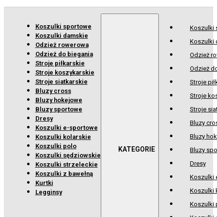
Koszulki sportowe
Koszulki
Koszulki damskie
Koszulki
Odzież rowerowa
Odzież do biegania
Odzież r
Stroje piłkarskie
Odzież d
Stroje koszykarskie
Stroje siatkarskie
Stroje pił
Bluzy cross
Stroje ko
Bluzy hokejowe
Bluzy sportowe
Stroje sia
Dresy
Bluzy cro
Koszulki e-sportowe
Bluzy ho
Koszulki kolarskie
Koszulki polo
Bluzy sp
Koszulki sędziowskie
Dresy
Koszulki strzeleckie
Koszulki z bawełną
Koszulki
Kurtki
Koszulki 
Legginsy
Koszulki 