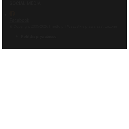
SOCIAL MEDIA
Facebook
© Copyright 2005-2026 | metto.pl | Wszystkie prawa zastrzeżone
Polityka prywatności