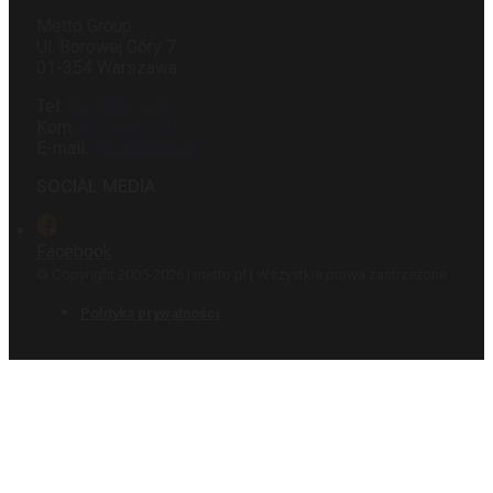
Metto Group
Ul. Borowej Góry 7
01-354 Warszawa
Tel:
22 188 11 15
Kom:
516 550 170
E-mail:
info@metto.pl
SOCIAL MEDIA
Facebook
© Copyright 2005-2026 | metto.pl | Wszystkie prawa zastrzeżone
Polityka prywatności