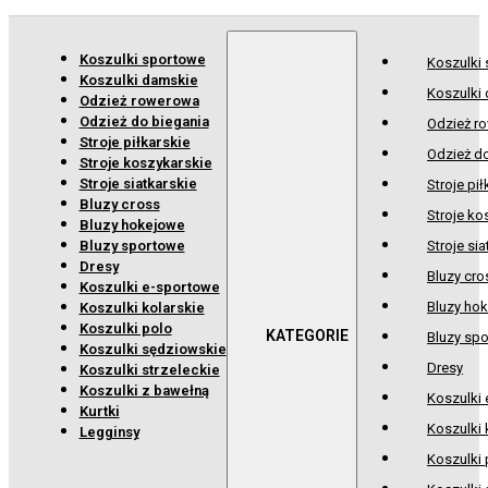
Koszulki sportowe
Koszulki
Koszulki damskie
Koszulki
Odzież rowerowa
Odzież do biegania
Odzież r
Stroje piłkarskie
Odzież d
Stroje koszykarskie
Stroje siatkarskie
Stroje pił
Bluzy cross
Stroje ko
Bluzy hokejowe
Bluzy sportowe
Stroje sia
Dresy
Bluzy cro
Koszulki e-sportowe
Bluzy ho
Koszulki kolarskie
Koszulki polo
Bluzy sp
Koszulki sędziowskie
Dresy
Koszulki strzeleckie
Koszulki z bawełną
Koszulki
Kurtki
Koszulki 
Legginsy
Koszulki 