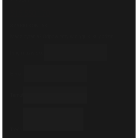
Zadzwoń
516 550 170
SZYBKI KONTAKT
Masz pytania? Odpowiemy w ciągu kilku godzin.
Imię i nazwisko
E-mail
Temat
Treść