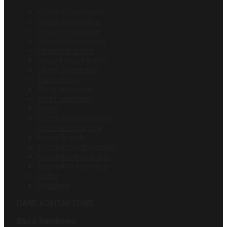
Koszulki sportowe
Koszulki damskie
Odzież rowerowa
Odzież do biegania
Stroje piłkarskie
Stroje koszykarskie
Stroje siatkarskie
Bluzy cross
Bluzy hokejowe
Bluzy sportowe
Dresy
Koszulki e-sportowe
Koszulki kolarskie
Koszulki polo
Koszulki sędziowskie
Koszulki strzeleckie
Koszulki z bawełną
Kurtki
Legginsy
DANE KONTAKTOWE
Biuro handlowe: