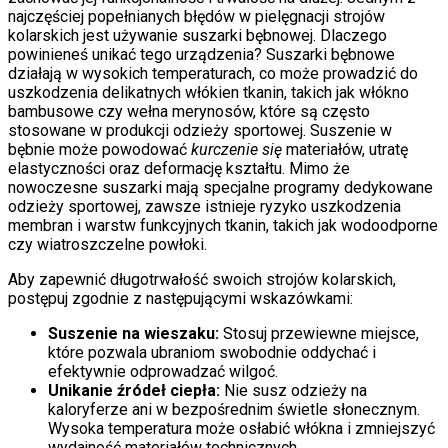
najczęściej popełnianych błędów w pielęgnacji strojów
kolarskich jest używanie suszarki bębnowej. Dlaczego
powinieneś unikać tego urządzenia? Suszarki bębnowe
działają w wysokich temperaturach, co może prowadzić do
uszkodzenia delikatnych włókien tkanin, takich jak włókno
bambusowe czy wełna merynosów, które są często
stosowane w produkcji odzieży sportowej. Suszenie w
bębnie może powodować
kurczenie się
materiałów, utratę
elastyczności oraz deformację kształtu. Mimo że
nowoczesne suszarki mają specjalne programy dedykowane
odzieży sportowej, zawsze istnieje ryzyko uszkodzenia
membran i warstw funkcyjnych tkanin, takich jak wodoodporne
czy wiatroszczelne powłoki.
Aby zapewnić długotrwałość swoich strojów kolarskich,
postępuj zgodnie z następującymi wskazówkami:
Suszenie na wieszaku:
Stosuj przewiewne miejsce,
które pozwala ubraniom swobodnie oddychać i
efektywnie odprowadzać wilgoć.
Unikanie źródeł ciepła:
Nie susz odzieży na
kaloryferze ani w bezpośrednim świetle słonecznym.
Wysoka temperatura może osłabić włókna i zmniejszyć
wydajność materiałów technicznych.