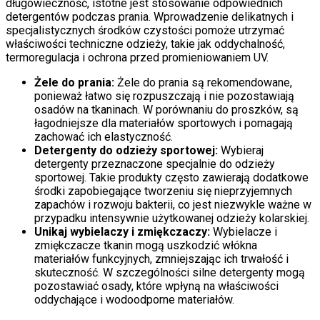
długowieczność, istotne jest stosowanie odpowiednich
detergentów podczas prania. Wprowadzenie delikatnych i
specjalistycznych środków czystości pomoże utrzymać
właściwości techniczne odzieży, takie jak oddychalność,
termoregulacja i ochrona przed promieniowaniem UV.
Żele do prania:
Żele do prania są rekomendowane,
ponieważ łatwo się rozpuszczają i nie pozostawiają
osadów na tkaninach. W porównaniu do proszków, są
łagodniejsze dla materiałów sportowych i pomagają
zachować ich elastyczność.
Detergenty do odzieży sportowej:
Wybieraj
detergenty przeznaczone specjalnie do odzieży
sportowej. Takie produkty często zawierają dodatkowe
środki zapobiegające tworzeniu się nieprzyjemnych
zapachów i rozwoju bakterii, co jest niezwykle ważne w
przypadku intensywnie użytkowanej odzieży kolarskiej.
Unikaj wybielaczy i zmiękczaczy:
Wybielacze i
zmiękczacze tkanin mogą uszkodzić włókna
materiałów funkcyjnych, zmniejszając ich trwałość i
skuteczność. W szczególności silne detergenty mogą
pozostawiać osady, które wpłyną na właściwości
oddychające i wodoodporne materiałów.