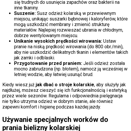
się trudnych do usunięcia zapachów oraz bakterii na
inne tkaniny.
Suszenie:
Susz odzież kolarską w przewiewnym
miejscu, unikając suszarki bębnowej i kaloryferów, które
mogą uszkodzić membrany i zmienić strukturę
materiałów. Najlepiej rozwieszać ubrania w chłodnym,
dobrze wentylowanym miejscu.
Unikanie wysokich prędkości wirowania:
Ustaw
pranie na niską prędkość wirowania (do 800 obr./min),
aby nie uszkodzić delikatnych tkanin i elementów takich
jak zamki i odblaski.
Przygotowanie przed praniem:
Jeśli odzież została
mocno zabrudzona (np. błotem), namocz ją wcześniej w
letniej wodzie, aby łatwiej usunąć brud.
Kiedy wiesz już
jak dbać o stroje kolarskie
, aby służyły jak
najdłużej, możesz cieszyć się ich funkcjonalnością i estetyką
przez wiele sezonów. Regularna i odpowiednia pielęgnacja
nie tylko utrzyma odzież w dobrym stanie, ale również
zapewni komfort i higienę podczas każdej jazdy.
Używanie specjalnych worków do
prania bielizny kolarskiej