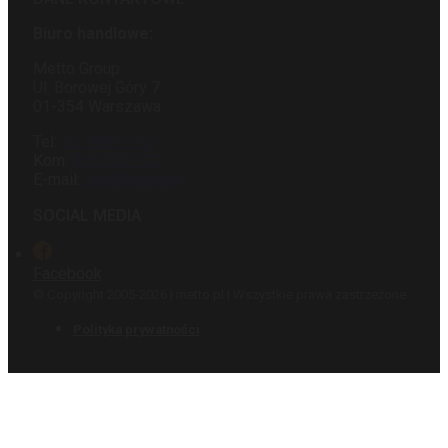
Biuro handlowe:
Metto Group
Ul. Borowej Góry 7
01-354 Warszawa
Tel:
22 188 11 15
Kom:
516 550 170
E-mail:
info@metto.pl
SOCIAL MEDIA
Facebook
© Copyright 2005-2026 | metto.pl | Wszystkie prawa zastrzeżone
Polityka prywatności