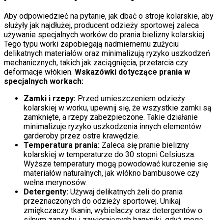
Aby odpowiedzieć na pytanie, jak dbać o stroje kolarskie, aby
służyły jak najdłużej, producent odzieży sportowej zaleca
używanie specjalnych worków do prania bielizny kolarskiej.
Tego typu worki zapobiegają nadmiernemu zużyciu
delikatnych materiałów oraz minimalizują ryzyko uszkodzeń
mechanicznych, takich jak zaciągnięcia, przetarcia czy
deformacje włókien.
Wskazówki dotyczące prania w
specjalnych workach:
Zamki i rzepy:
Przed umieszczeniem odzieży
kolarskiej w worku, upewnij się, że wszystkie zamki są
zamknięte, a rzepy zabezpieczone. Takie działanie
minimalizuje ryzyko uszkodzenia innych elementów
garderoby przez ostre krawędzie.
Temperatura prania:
Zaleca się pranie bielizny
kolarskiej w temperaturze do 30 stopni Celsiusza.
Wyższe temperatury mogą powodować kurczenie się
materiałów naturalnych, jak włókno bambusowe czy
wełna merynosów.
Detergenty:
Używaj delikatnych żeli do prania
przeznaczonych do odzieży sportowej. Unikaj
zmiękczaczy tkanin, wybielaczy oraz detergentów o
silnym zapachu i zawierających barwniki, gdyż mogą