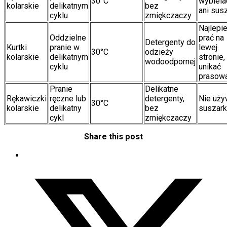
30°C
wybiela
kolarskie
delikatnym
bez
ani susz
cyklu
zmiękczaczy
Najlepie
Oddzielne
prać na
Detergenty do
Kurtki
pranie w
lewej
30°C
odzieży
kolarskie
delikatnym
stronie,
wodoodpornej
cyklu
unikać
prasowa
Pranie
Delikatne
Rękawiczki
ręczne lub
detergenty,
Nie uży
30°C
kolarskie
delikatny
bez
suszark
cykl
zmiękczaczy
Share this post