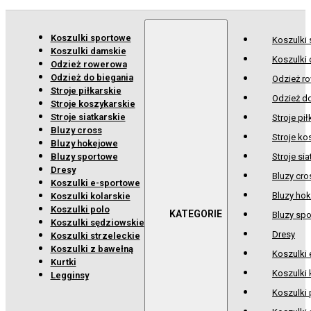
Koszulki sportowe
Koszulki
Koszulki damskie
Koszulki
Odzież rowerowa
Odzież do biegania
Odzież r
Stroje piłkarskie
Odzież d
Stroje koszykarskie
Stroje siatkarskie
Stroje pił
Bluzy cross
Stroje ko
Bluzy hokejowe
Bluzy sportowe
Stroje sia
Dresy
Bluzy cro
Koszulki e-sportowe
Bluzy ho
Koszulki kolarskie
Koszulki polo
Bluzy sp
Koszulki sędziowskie
Dresy
Koszulki strzeleckie
Koszulki z bawełną
Koszulki
Kurtki
Koszulki 
Legginsy
Koszulki 