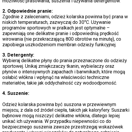
możliwość prasowania, suszenia i używania detergentów.
2. Odpowiednie pranie:
Zgodnie z zaleceniami, odzież kolarska powinna być prana w
niskich temperaturach, zazwyczaj do 30°C. Używanie
programów sportowych w pralkach jest optymalne –
zapewniają one delikatne pranie i odpowiednią prędkość
wirowania (nie przekraczającą 800 obrotów na minutę), co
zapobiega uszkodzeniom membran odzieży funkcyjnej.
3. Detergenty:
Wybieraj delikatne płyny do prania przeznaczone do odzieży
sportowej. Unikaj zmiękczaczy tkanin, wybielaczy oraz
płynów o intensywnych zapachach i barwnikach, które mogą
osłabić włókna i wpłynąć na właściwości techniczne
materiałów, takie jak oddychalność czy wodoodporność.
4. Suszenie:
Odzież kolarska powinna być suszona w przewiewnym
miejscu, z dala od źródeł ciepła, takich jak kaloryfery. Suszarki
bębnowe mogą niszczyć delikatne włókna, dlatego lepiej
unikać ich używania. W przypadku niepewności co do
bezpiecznego suszenia zawsze przestrzegaj wskazówek