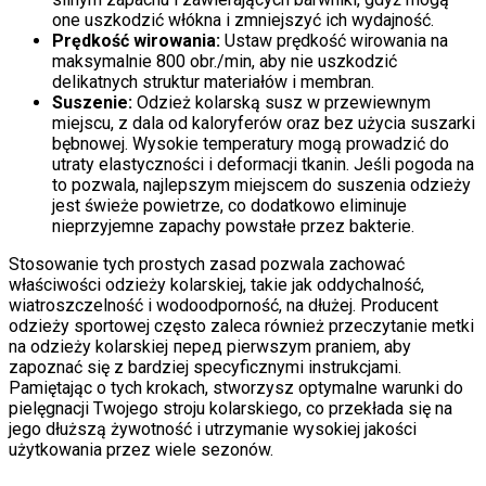
one uszkodzić włókna i zmniejszyć ich wydajność.
Prędkość wirowania:
Ustaw prędkość wirowania na
maksymalnie 800 obr./min, aby nie uszkodzić
delikatnych struktur materiałów i membran.
Suszenie:
Odzież kolarską susz w przewiewnym
miejscu, z dala od kaloryferów oraz bez użycia suszarki
bębnowej. Wysokie temperatury mogą prowadzić do
utraty elastyczności i deformacji tkanin. Jeśli pogoda na
to pozwala, najlepszym miejscem do suszenia odzieży
jest świeże powietrze, co dodatkowo eliminuje
nieprzyjemne zapachy powstałe przez bakterie.
Stosowanie tych prostych zasad pozwala zachować
właściwości odzieży kolarskiej, takie jak oddychalność,
wiatroszczelność i wodoodporność, na dłużej. Producent
odzieży sportowej często zaleca również przeczytanie metki
na odzieży kolarskiej перед pierwszym praniem, aby
zapoznać się z bardziej specyficznymi instrukcjami.
Pamiętając o tych krokach, stworzysz optymalne warunki do
pielęgnacji Twojego stroju kolarskiego, co przekłada się na
jego dłuższą żywotność i utrzymanie wysokiej jakości
użytkowania przez wiele sezonów.