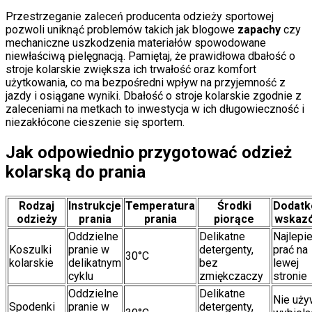
Przestrzeganie zaleceń producenta odzieży sportowej
pozwoli uniknąć problemów takich jak blogowe
zapachy
czy
mechaniczne uszkodzenia materiałów spowodowane
niewłaściwą pielęgnacją. Pamiętaj, że prawidłowa dbałość o
stroje kolarskie zwiększa ich trwałość oraz komfort
użytkowania, co ma bezpośredni wpływ na przyjemność z
jazdy i osiągane wyniki. Dbałość o stroje kolarskie zgodnie z
zaleceniami na metkach to inwestycja w ich długowieczność i
niezakłócone cieszenie się sportem.
Jak odpowiednio przygotować odzież
kolarską do prania
Rodzaj
Instrukcje
Temperatura
Środki
Dodat
odzieży
prania
prania
piorące
wskaz
Oddzielne
Delikatne
Najlepie
Koszulki
pranie w
detergenty,
prać na
30°C
kolarskie
delikatnym
bez
lewej
cyklu
zmiękczaczy
stronie
Oddzielne
Delikatne
Nie uży
Spodenki
pranie w
detergenty,