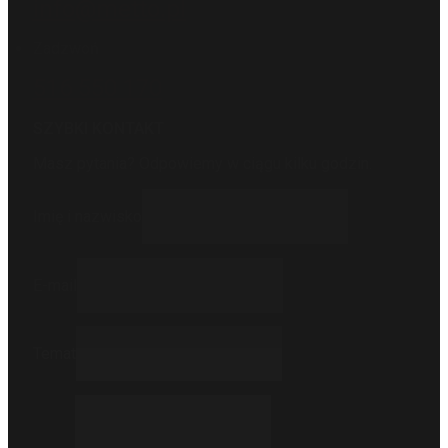
info@metto.pl
Zadzwoń
516 550 170
SZYBKI KONTAKT
Masz pytania? Odpowiemy w ciągu kilku godzin.
Imię i nazwisko
E-mail
Temat