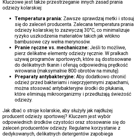
Kluczowe jest także przestrzeganie innych zasad prania
odzieży kolarskiej:
Temperatura prania:
Zawsze sprawdzaj metki i stosuj
się do zaleceń producenta. Zalecana temperatura prania
odzieży kolarskiej to zazwyczaj 30°C, co minimalizuje
ryzyko uszkodzenia materiałów takich jak włókno
bambusowe czy wełna merynosów.
Pranie ręczne vs. mechaniczne:
Jeśli to możliwe,
pierz delikatne elementy odzieży ręcznie. W pralkach
używaj programów sportowych, które są dostosowane
do delikatnych tkanin i oferują odpowiednią prędkość
wirowania (maksymalnie 800 obrotów na minutę).
Preparaty antybakteryjne:
Aby dodatkowo chronić
odzież przed bakteriami i nieprzyjemnymi zapachami,
można stosować antybakteryjne środki do płukania,
które eliminują mikroorganizmy i przedłużają świeżość
odzieży.
Jak dbać o stroje kolarskie, aby służyły jak najdłużej
producent odzieży sportowej? Kluczem jest wybór
odpowiednich środków czystości oraz stosowanie się do
zaleceń producentów odzieży. Regularne korzystanie z
dedykowanych, delikatnych detergentów zapobiega