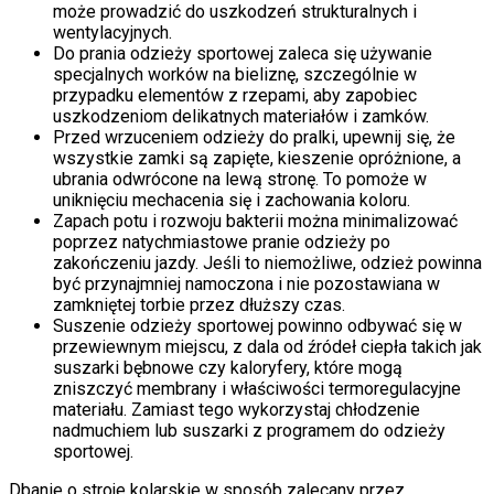
może prowadzić do uszkodzeń strukturalnych i
wentylacyjnych.
Do prania odzieży sportowej zaleca się używanie
specjalnych worków na bieliznę, szczególnie w
przypadku elementów z rzepami, aby zapobiec
uszkodzeniom delikatnych materiałów i zamków.
Przed wrzuceniem odzieży do pralki, upewnij się, że
wszystkie zamki są zapięte, kieszenie opróżnione, a
ubrania odwrócone na lewą stronę. To pomoże w
uniknięciu mechacenia się i zachowania koloru.
Zapach potu i rozwoju bakterii można minimalizować
poprzez natychmiastowe pranie odzieży po
zakończeniu jazdy. Jeśli to niemożliwe, odzież powinna
być przynajmniej namoczona i nie pozostawiana w
zamkniętej torbie przez dłuższy czas.
Suszenie odzieży sportowej powinno odbywać się w
przewiewnym miejscu, z dala od źródeł ciepła takich jak
suszarki bębnowe czy kaloryfery, które mogą
zniszczyć membrany i właściwości termoregulacyjne
materiału. Zamiast tego wykorzystaj chłodzenie
nadmuchiem lub suszarki z programem do odzieży
sportowej.
Dbanie o stroje kolarskie w sposób zalecany przez