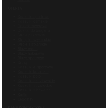
OFERTA
Koszulki sportowe
Koszulki damskie
Odzież rowerowa
Odzież do biegania
Stroje piłkarskie
Stroje koszykarskie
Stroje siatkarskie
Bluzy cross
Bluzy hokejowe
Bluzy sportowe
Dresy
Koszulki e-sportowe
Koszulki kolarskie
Koszulki polo
Koszulki sędziowskie
Koszulki strzeleckie
Koszulki z bawełną
Kurtki
Legginsy
DANE KONTAKTOWE