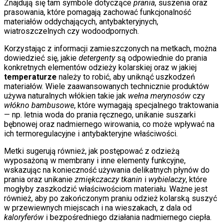
Znajdują się tam symbole dotyczące
prania
, suszenia oraz
prasowania, które pomagają zachować funkcjonalność
materiałów oddychających, antybakteryjnych,
wiatroszczelnych czy wodoodpornych.
Korzystając z informacji zamieszczonych na metkach, można
dowiedzieć się, jakie
detergenty
są odpowiednie do prania
konkretnych elementów odzieży kolarskiej oraz w jakiej
temperaturze
należy to robić, aby uniknąć uszkodzeń
materiałów. Wiele zaawansowanych technicznie produktów
używa naturalnych włókien takie jak
wełna merynosów
czy
włókno bambusowe
, które wymagają specjalnego traktowania
— np. letnia woda do prania ręcznego, unikanie suszarki
bębnowej oraz nadmiernego wirowania, co może wpływać na
ich termoregulacyjne i antybakteryjne właściwości.
Metki sugerują również, jak postępować z odzieżą
wyposażoną w membrany i inne elementy funkcyjne,
wskazując na konieczność używania delikatnych płynów do
prania oraz unikanie
zmiękczaczy tkanin
i
wybielaczy
, które
mogłyby zaszkodzić właściwościom materiału. Ważne jest
również, aby po zakończonym praniu odzież kolarską suszyć
w przewiewnych miejscach i na wieszakach, z dala od
kaloryferów
i bezpośredniego działania nadmiernego ciepła.