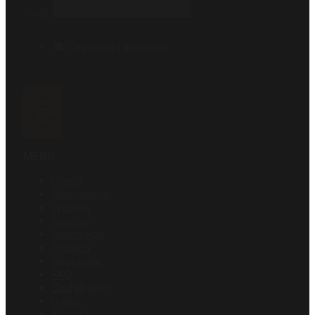
Treść
Czytałem i akceptuję
politykę prywatności
.
Wyślij
MENU
Oferta
Zamówienie
Wycena
Katalogi
Sublimacja
Projekty
Realizacje
FAQ
Zaufali nam
O nas
Kontakt