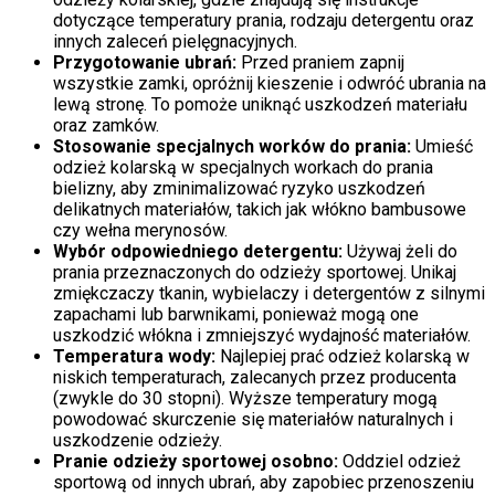
dotyczące temperatury prania, rodzaju detergentu oraz
innych zaleceń pielęgnacyjnych.
Przygotowanie ubrań:
Przed praniem zapnij
wszystkie zamki, opróżnij kieszenie i odwróć ubrania na
lewą stronę. To pomoże uniknąć uszkodzeń materiału
oraz zamków.
Stosowanie specjalnych worków do prania:
Umieść
odzież kolarską w specjalnych workach do prania
bielizny, aby zminimalizować ryzyko uszkodzeń
delikatnych materiałów, takich jak włókno bambusowe
czy wełna merynosów.
Wybór odpowiedniego detergentu:
Używaj żeli do
prania przeznaczonych do odzieży sportowej. Unikaj
zmiękczaczy tkanin, wybielaczy i detergentów z silnymi
zapachami lub barwnikami, ponieważ mogą one
uszkodzić włókna i zmniejszyć wydajność materiałów.
Temperatura wody:
Najlepiej prać odzież kolarską w
niskich temperaturach, zalecanych przez producenta
(zwykle do 30 stopni). Wyższe temperatury mogą
powodować skurczenie się materiałów naturalnych i
uszkodzenie odzieży.
Pranie odzieży sportowej osobno:
Oddziel odzież
sportową od innych ubrań, aby zapobiec przenoszeniu