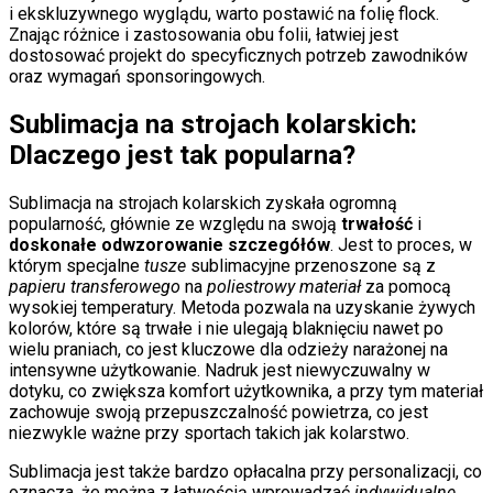
i ekskluzywnego wyglądu, warto postawić na folię flock.
Znając różnice i zastosowania obu folii, łatwiej jest
dostosować projekt do specyficznych potrzeb zawodników
oraz wymagań sponsoringowych.
Sublimacja na strojach kolarskich:
Dlaczego jest tak popularna?
Sublimacja na strojach kolarskich zyskała ogromną
popularność, głównie ze względu na swoją
trwałość
i
doskonałe odwzorowanie szczegółów
. Jest to proces, w
którym specjalne
tusze
sublimacyjne przenoszone są z
papieru transferowego
na
poliestrowy materiał
za pomocą
wysokiej temperatury. Metoda pozwala na uzyskanie żywych
kolorów, które są trwałe i nie ulegają blaknięciu nawet po
wielu praniach, co jest kluczowe dla odzieży narażonej na
intensywne użytkowanie. Nadruk jest niewyczuwalny w
dotyku, co zwiększa komfort użytkownika, a przy tym materiał
zachowuje swoją przepuszczalność powietrza, co jest
niezwykle ważne przy sportach takich jak kolarstwo.
Sublimacja jest także bardzo opłacalna przy personalizacji, co
oznacza, że można z łatwością wprowadzać
indywidualne