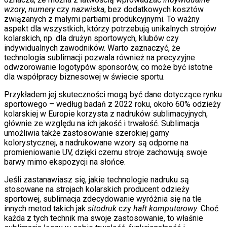
wzory
,
numery
czy
nazwiska
, bez dodatkowych kosztów
związanych z małymi partiami produkcyjnymi. To ważny
aspekt dla wszystkich, którzy potrzebują unikalnych strojów
kolarskich, np. dla drużyn sportowych, klubów czy
indywidualnych zawodników. Warto zaznaczyć, że
technologia sublimacji pozwala również na precyzyjne
odwzorowanie logotypów sponsorów, co może być istotne
dla współpracy biznesowej w świecie sportu.
Przykładem jej skuteczności mogą być dane dotyczące rynku
sportowego – według badań z 2022 roku, około 60% odzieży
kolarskiej w Europie korzysta z nadruków sublimacyjnych,
głównie ze względu na ich jakość i trwałość. Sublimacja
umożliwia także zastosowanie szerokiej gamy
kolorystycznej, a nadrukowane wzory są odporne na
promieniowanie UV, dzięki czemu stroje zachowują swoje
barwy mimo ekspozycji na słońce.
Jeśli zastanawiasz się, jakie technologie nadruku są
stosowane na strojach kolarskich producent odzieży
sportowej, sublimacja zdecydowanie wyróżnia się na tle
innych metod takich jak
sitodruk
czy
haft komputerowy
. Choć
każda z tych technik ma swoje zastosowanie, to właśnie