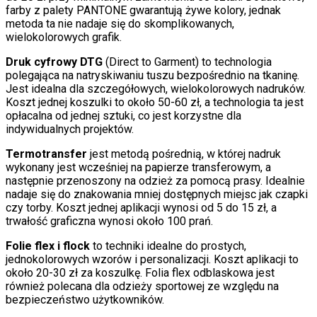
farby z palety PANTONE gwarantują żywe kolory, jednak
metoda ta nie nadaje się do skomplikowanych,
wielokolorowych grafik.
Druk cyfrowy DTG
(Direct to Garment) to technologia
polegająca na natryskiwaniu tuszu bezpośrednio na tkaninę.
Jest idealna dla szczegółowych, wielokolorowych nadruków.
Koszt jednej koszulki to około 50-60 zł, a technologia ta jest
opłacalna od jednej sztuki, co jest korzystne dla
indywidualnych projektów.
Termotransfer
jest metodą pośrednią, w której nadruk
wykonany jest wcześniej na papierze transferowym, a
następnie przenoszony na odzież za pomocą prasy. Idealnie
nadaje się do znakowania mniej dostępnych miejsc jak czapki
czy torby. Koszt jednej aplikacji wynosi od 5 do 15 zł, a
trwałość graficzna wynosi około 100 prań.
Folie flex i flock
to techniki idealne do prostych,
jednokolorowych wzorów i personalizacji. Koszt aplikacji to
około 20-30 zł za koszulkę. Folia flex odblaskowa jest
również polecana dla odzieży sportowej ze względu na
bezpieczeństwo użytkowników.