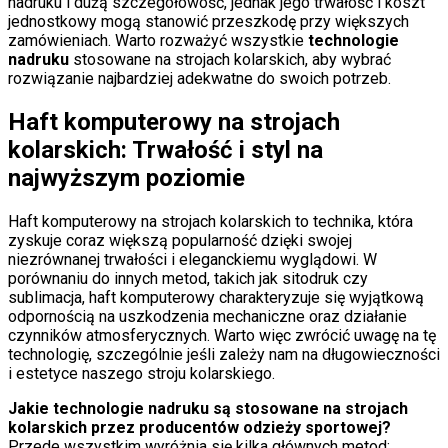
nadruku i dużą szczegółowość, jednak jego trwałość i koszt
jednostkowy mogą stanowić przeszkodę przy większych
zamówieniach. Warto rozważyć wszystkie
technologie
nadruku
stosowane na strojach kolarskich, aby wybrać
rozwiązanie najbardziej adekwatne do swoich potrzeb.
Haft komputerowy na strojach
kolarskich: Trwałość i styl na
najwyższym poziomie
Haft komputerowy na strojach kolarskich to technika, która
zyskuje coraz większą popularność dzięki swojej
niezrównanej trwałości i eleganckiemu wyglądowi. W
porównaniu do innych metod, takich jak sitodruk czy
sublimacja, haft komputerowy charakteryzuje się wyjątkową
odpornością na uszkodzenia mechaniczne oraz działanie
czynników atmosferycznych. Warto więc zwrócić uwagę na tę
technologię, szczególnie jeśli zależy nam na długowieczności
i estetyce naszego stroju kolarskiego.
Jakie technologie nadruku są stosowane na strojach
kolarskich przez producentów odzieży sportowej?
Przede wszystkim wyróżnia się kilka głównych metod: