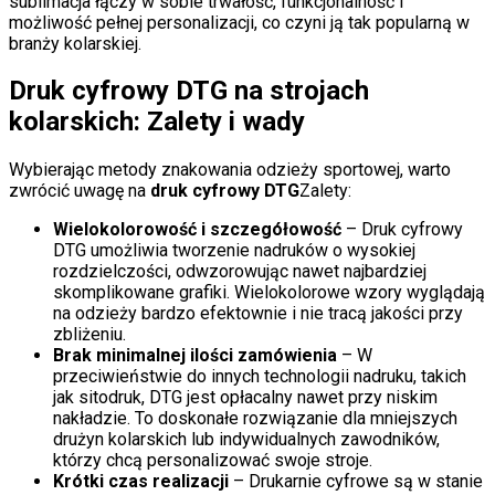
sublimacja łączy w sobie trwałość, funkcjonalność i
możliwość pełnej personalizacji, co czyni ją tak popularną w
branży kolarskiej.
Druk cyfrowy DTG na strojach
kolarskich: Zalety i wady
Wybierając metody znakowania odzieży sportowej, warto
zwrócić uwagę na
druk cyfrowy DTG
Zalety:
Wielokolorowość i szczegółowość
– Druk cyfrowy
DTG umożliwia tworzenie nadruków o wysokiej
rozdzielczości, odwzorowując nawet najbardziej
skomplikowane grafiki. Wielokolorowe wzory wyglądają
na odzieży bardzo efektownie i nie tracą jakości przy
zbliżeniu.
Brak minimalnej ilości zamówienia
– W
przeciwieństwie do innych technologii nadruku, takich
jak sitodruk, DTG jest opłacalny nawet przy niskim
nakładzie. To doskonałe rozwiązanie dla mniejszych
drużyn kolarskich lub indywidualnych zawodników,
którzy chcą personalizować swoje stroje.
Krótki czas realizacji
– Drukarnie cyfrowe są w stanie