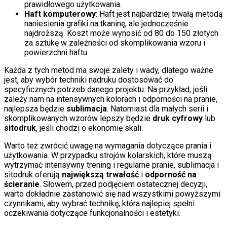
prawidłowego użytkowania.
Haft komputerowy
: Haft jest najbardziej trwałą metodą
naniesienia grafiki na tkaninę, ale jednocześnie
najdroższą. Koszt może wynosić od 80 do 150 złotych
za sztukę w zależności od skomplikowania wzoru i
powierzchni haftu.
Każda z tych metod ma swoje zalety i wady, dlatego ważne
jest, aby wybór techniki nadruku dostosować do
specyficznych potrzeb danego projektu. Na przykład, jeśli
zależy nam na intensywnych kolorach i odporności na pranie,
najlepsza będzie
sublimacja
. Natomiast dla małych serii i
skomplikowanych wzorów lepszy będzie
druk cyfrowy
lub
sitodruk
, jeśli chodzi o ekonomię skali.
Warto też zwrócić uwagę na wymagania dotyczące prania i
użytkowania. W przypadku strojów kolarskich, które muszą
wytrzymać intensywny trening i regularne pranie, sublimacja i
sitodruk oferują
największą trwałość
i
odporność na
ścieranie
. Słowem, przed podjęciem ostatecznej decyzji,
warto dokładnie zastanowić się nad wszystkimi powyższymi
czynnikami, aby wybrać technikę, która najlepiej spełni
oczekiwania dotyczące funkcjonalności i estetyki.