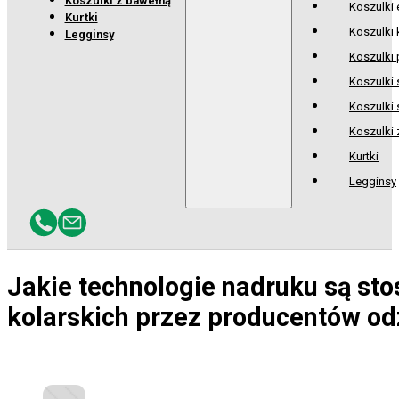
Koszulki z bawełną
Koszulki
Kurtki
Koszulki 
Legginsy
Koszulki 
Koszulki
Koszulki 
Koszulki
Kurtki
Legginsy
Jakie technologie nadruku są st
kolarskich przez producentów od