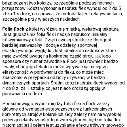
bezpieczeństwo kolarzy, szczególnie podczas nocnych
przejazdów. Koszt wykonania nadruku flex wynosi od 2 do 5
zł za 1 sztukę, co sprawia, że metoda ta jest relatywnie tania,
szczególnie przy większych nakładach.
Folia flock
z kolei wyróżnia się miękką, welurową teksturą.
Jest grubsza niż folia flex i nadaje nadrukom unikalny
trójwymiarowy efekt. Dzięki swojej strukturze flock jest
bardziej zauważalny i dodaje odzieży sportowej
ekskluzywnego wyglądu. Jest idealna do nadruków, które
mają zwrócić uwagę na konkretną część stroju, jak logo
sponsora czy numer zawodnika. Flock jest również bardzo
trwały, choć jego tekstura może wpływać na mniejszą
elastyczność w porównaniu do flexu, co może mieć
znaczenie w przypadku odzieży używanej w bardzo
dynamicznych sportach. Średni koszt nadruku flock wynosi od
4 do 8 zł za 1 sztukę, co jest nieco droższą opcją w
porównaniu do flexu.
Podsumowując, wybór między folią flex a flock zależy
głównie od wymagań estetycznych oraz funkcjonalnych
konkretnych strojów kolarskich. Gdy zależy nam na wysokiej
precyzji i elastyczności, lepszym wyborem będzie folia flex.
Natomiast jeśli celem jest uzyskanie efektu trójwymiarowego