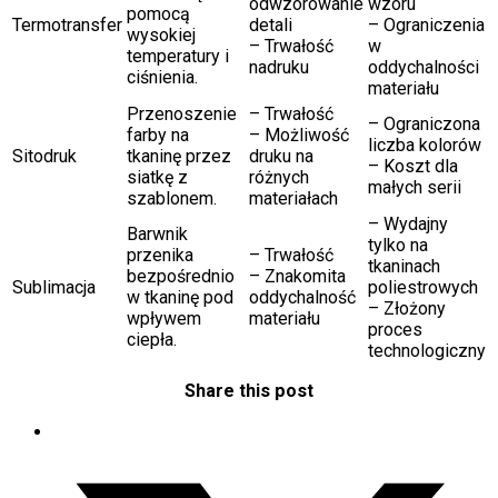
odwzorowanie
wzoru
pomocą
Termotransfer
detali
– Ograniczenia
wysokiej
– Trwałość
w
temperatury i
nadruku
oddychalności
ciśnienia.
materiału
Przenoszenie
– Trwałość
– Ograniczona
farby na
– Możliwość
liczba kolorów
Sitodruk
tkaninę przez
druku na
– Koszt dla
siatkę z
różnych
małych serii
szablonem.
materiałach
– Wydajny
Barwnik
tylko na
przenika
– Trwałość
tkaninach
bezpośrednio
– Znakomita
Sublimacja
poliestrowych
w tkaninę pod
oddychalność
– Złożony
wpływem
materiału
proces
ciepła.
technologiczny
Share this post