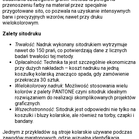
przenoszeniu farby na materiał przez specjalnie
przygotowane sito, co pozwala na uzyskanie intensywnych
barw i precyzyjnych wzorów, nawet przy druku
wielokolorowym.
Zalety sitodruku
Trwałość
: Nadruk wykonany sitodrukiem wytrzymuje
nawet do 150 prań, co potwierdzają dane z licznych
badań trwałości tej metody.
Opłacalność
: Technika ta jest szczególnie ekonomiczna
przy dużych nakładach – koszt nadruku na jedną
koszulkę kolarską znacząco spada, gdy zamówienie
przekracza 30 sztuk.
Wielokolorowy nadruk
: Możliwość stosowania wielu
kolorów z palety PANTONE czyni sitodruk idealnym
rozwiązaniem do realizacji skomplikowanych projektów
graficznych.
Wszechstronność
: Sitodruk jest odpowiedni nie tylko na
koszulki i bluzy kolarskie, ale również na torby, czapki i
bandany.
Jednym z przykładów są stroje kolarskie używane podczas
zawodów maratonowych, gdzie wizualna identyfikacja