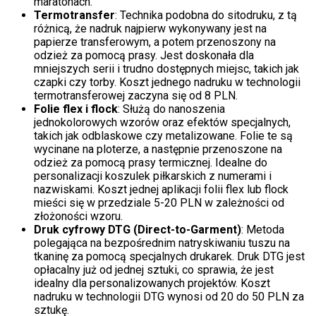
maratonach.
Termotransfer
: Technika podobna do sitodruku, z tą
różnicą, że nadruk najpierw wykonywany jest na
papierze transferowym, a potem przenoszony na
odzież za pomocą prasy. Jest doskonała dla
mniejszych serii i trudno dostępnych miejsc, takich jak
czapki czy torby. Koszt jednego nadruku w technologii
termotransferowej zaczyna się od 8 PLN.
Folie flex i flock
: Służą do nanoszenia
jednokolorowych wzorów oraz efektów specjalnych,
takich jak odblaskowe czy metalizowane. Folie te są
wycinane na ploterze, a następnie przenoszone na
odzież za pomocą prasy termicznej. Idealne do
personalizacji koszulek piłkarskich z numerami i
nazwiskami. Koszt jednej aplikacji folii flex lub flock
mieści się w przedziale 5-20 PLN w zależności od
złożoności wzoru.
Druk cyfrowy DTG (Direct-to-Garment)
: Metoda
polegająca na bezpośrednim natryskiwaniu tuszu na
tkaninę za pomocą specjalnych drukarek. Druk DTG jest
opłacalny już od jednej sztuki, co sprawia, że jest
idealny dla personalizowanych projektów. Koszt
nadruku w technologii DTG wynosi od 20 do 50 PLN za
sztukę.