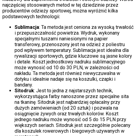
najczęściej stosowanych metod w tej dziedzinie przez
producentów odzieży sportowej, można wyróżnić kilka
podstawowych technologii:
Sublimacja
: Ta metoda jest ceniona za wysoką trwałość
i przepuszczalność powietrza. Wydruk, wykonany
specjalnymi tuszami naniesionymi na papier
transferowy, przenoszony jest na odzież z poliestru
pod wpływem temperatury. Sublimacja jest idealna dla
rywalizacji sportowych, gdzie kluczowe są jasne kolory
i detale. Koszt jednostkowy nadruku sublimacyjnego
może wynosić od 10 do 30 PLN, w zależności od
nakładu. Ta metoda jest również niewyczuwalna w
dotyku i idealnie nadaje się na koszulki, czapki i
bandany.
Sitodruk
: Jest to jedna z najstarszych technik,
wykorzystująca farby nanoszone przez specjalne sita
na tkaninę. Sitodruk jest najbardziej opłacalny przy
dużych zamówieniach (od 20 sztuk) i pozwala na
osiągnięcie żywych oraz trwałych kolorów. Koszt
jednego nadruku może wynosić od 5 do 15 PLN przy
większych seriach. Sitodruk jest szczególnie polecany
dla koszulek rowerowych i biegowych używanych w