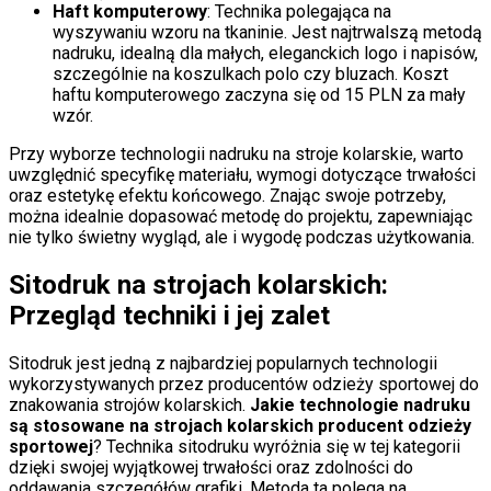
Haft komputerowy
: Technika polegająca na
wyszywaniu wzoru na tkaninie. Jest najtrwalszą metodą
nadruku, idealną dla małych, eleganckich logo i napisów,
szczególnie na koszulkach polo czy bluzach. Koszt
haftu komputerowego zaczyna się od 15 PLN za mały
wzór.
Przy wyborze technologii nadruku na stroje kolarskie, warto
uwzględnić specyfikę materiału, wymogi dotyczące trwałości
oraz estetykę efektu końcowego. Znając swoje potrzeby,
można idealnie dopasować metodę do projektu, zapewniając
nie tylko świetny wygląd, ale i wygodę podczas użytkowania.
Sitodruk na strojach kolarskich:
Przegląd techniki i jej zalet
Sitodruk jest jedną z najbardziej popularnych technologii
wykorzystywanych przez producentów odzieży sportowej do
znakowania strojów kolarskich.
Jakie technologie nadruku
są stosowane na strojach kolarskich producent odzieży
sportowej
? Technika sitodruku wyróżnia się w tej kategorii
dzięki swojej wyjątkowej trwałości oraz zdolności do
oddawania szczegółów grafiki. Metoda ta polega na