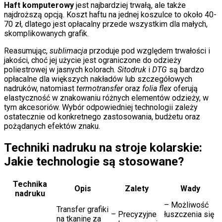
Haft komputerowy
jest najbardziej trwałą, ale także
najdroższą opcją. Koszt haftu na jednej koszulce to około 40-
70 zł, dlatego jest opłacalny przede wszystkim dla małych,
skomplikowanych grafik.
Reasumując,
sublimacja
przoduje pod względem trwałości i
jakości, choć jej użycie jest ograniczone do odzieży
poliestrowej w jasnych kolorach.
Sitodruk
i
DTG
są bardzo
opłacalne dla większych nakładów lub szczegółowych
nadruków, natomiast
termotransfer
oraz
folia flex
oferują
elastyczność w znakowaniu różnych elementów odzieży, w
tym akcesoriów. Wybór odpowiedniej technologii zależy
ostatecznie od konkretnego zastosowania, budżetu oraz
pożądanych efektów znaku.
Techniki nadruku na stroje kolarskie:
Jakie technologie są stosowane?
Technika
Opis
Zalety
Wady
nadruku
– Możliwość
Transfer grafiki
– Precyzyjne
łuszczenia się
na tkaninę za