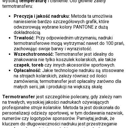
wysoką
temperaturę
i ciśnienie. Oto główne zalety
termotransferu:
Precyzja i jakość nadruku:
Metoda ta umożliwia
naniesienie bardzo szczegółowych grafik, które
odwzorowują wybrane kolory PANTONE z dużą
dokładnością.
Trwałość:
Przy odpowiednim utrzymaniu, nadruki
termotransferowe mogą wytrzymać nawet do 100 prań,
zachowując swoje barwy i wyrazistość.
Wszechstronność:
Termotransfer jest idealny do
znakowania nie tylko koszulek kolarskich, ale także
czapek
,
toreb
czy innych akcesoriów sportowych.
Opłacalność:
Jakie technologie nadruku są stosowane
na strojach kolarskich, zależy również od ilości
zamówienia; termotransfer jest opłacalny zarówno dla
małych serii, jak i produkcji na większą skalę.
Termotransfer
jest szczególnie polecany, gdy zależy nam
na trwałych, wysokiej jakości
nadrukach
ożywiających
profesjonalne
stroje kolarskie
. Metoda ta jest doskonała do
personalizacji odzieży sportowej, w tym dodawania nazwisk,
numerów czy logotypów sponsorów. Pamiętaj jednak, że
kluczem do długowieczności nadruku jest przestrzeganie