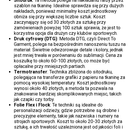
Sitodruk
: Ta metoda polega na nakładaniu farby przez
szablon na tkaninę. Idealnie sprawdza się przy dużych
nakładach, ponieważ minimalny koszt jednostkowy
obniża się przy większej liczbie sztuk. Koszt
zaczynający się od 30 złotych za sztukę przy
zamówieniach powyżej 100 sztuk sprawia, że jest to
korzystna opcja dla drużyn czy klubów sportowych.
Druk cyfrowy (DTG)
: Metoda DTG, czyli Direct To
Garment, polega na bezpośrednim nanoszeniu tuszu na
materiał. Świetnie odwzorowuje detale i kolory, jednak
jest mniej trwała w porównaniu do sublimacji. Cena za
koszulkę to około 60-100 złotych, co może być
opłacalne przy mniejszych partiach.
Termotransfer
: Technika zbliżona do sitodruku,
polegająca na transferze grafiki z papieru na tkaninę za
pomocą wysokiej temperatury. Koszt jednostkowy
wynosi około 40 złotych, a metoda ta pozwala na
znakowanie bardziej skomplikowanych miejsc, takich
jak czapki czy torby.
Folie Flex i Flock
: Te techniki są idealne do
personalizacji odzieży, gdzie potrzebne są drobne i
precyzyjne elementy, takie jak nazwiska i numery na
strojach sportowych. Koszt to około 20-30 złotych za
sztukę, a ich trwałość uzależniona jest od jakości foli i