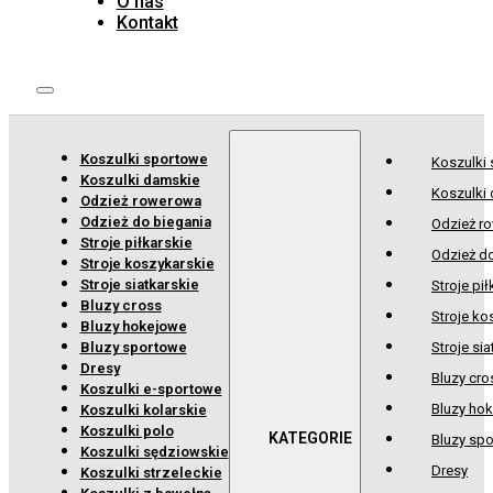
O nas
Kontakt
Koszulki sportowe
Koszulki
Koszulki damskie
Koszulki
Odzież rowerowa
Odzież do biegania
Odzież r
Stroje piłkarskie
Odzież d
Stroje koszykarskie
Stroje siatkarskie
Stroje pił
Bluzy cross
Stroje ko
Bluzy hokejowe
Bluzy sportowe
Stroje sia
Dresy
Bluzy cro
Koszulki e-sportowe
Bluzy ho
Koszulki kolarskie
Koszulki polo
Bluzy sp
Koszulki sędziowskie
Dresy
Koszulki strzeleckie