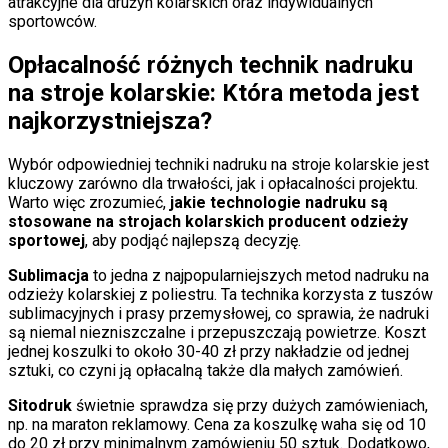
atrakcyjne dla drużyn kolarskich oraz indywidualnych
sportowców.
Opłacalność różnych technik nadruku
na stroje kolarskie: Która metoda jest
najkorzystniejsza?
Wybór odpowiedniej techniki nadruku na stroje kolarskie jest
kluczowy zarówno dla trwałości, jak i opłacalności projektu.
Warto więc zrozumieć,
jakie technologie nadruku są
stosowane na strojach kolarskich producent odzieży
sportowej
, aby podjąć najlepszą decyzję.
Sublimacja
to jedna z najpopularniejszych metod nadruku na
odzieży kolarskiej z poliestru. Ta technika korzysta z tuszów
sublimacyjnych i prasy przemysłowej, co sprawia, że nadruki
są niemal niezniszczalne i przepuszczają powietrze. Koszt
jednej koszulki to około 30-40 zł przy nakładzie od jednej
sztuki, co czyni ją opłacalną także dla małych zamówień.
Sitodruk
świetnie sprawdza się przy dużych zamówieniach,
np. na maraton reklamowy. Cena za koszulkę waha się od 10
do 20 zł przy minimalnym zamówieniu 50 sztuk. Dodatkowo,