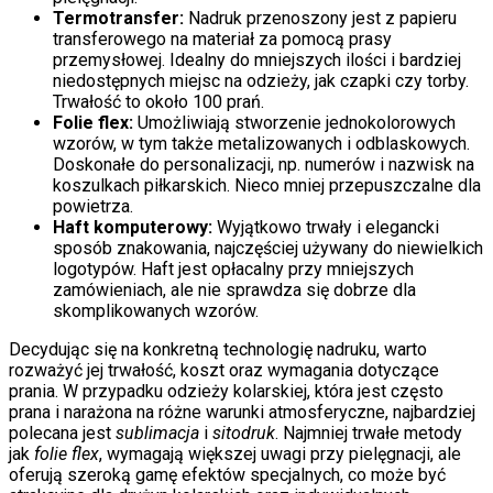
Termotransfer:
Nadruk przenoszony jest z papieru
transferowego na materiał za pomocą prasy
przemysłowej. Idealny do mniejszych ilości i bardziej
niedostępnych miejsc na odzieży, jak czapki czy torby.
Trwałość to około 100 prań.
Folie flex:
Umożliwiają stworzenie jednokolorowych
wzorów, w tym także metalizowanych i odblaskowych.
Doskonałe do personalizacji, np. numerów i nazwisk na
koszulkach piłkarskich. Nieco mniej przepuszczalne dla
powietrza.
Haft komputerowy:
Wyjątkowo trwały i elegancki
sposób znakowania, najczęściej używany do niewielkich
logotypów. Haft jest opłacalny przy mniejszych
zamówieniach, ale nie sprawdza się dobrze dla
skomplikowanych wzorów.
Decydując się na konkretną technologię nadruku, warto
rozważyć jej trwałość, koszt oraz wymagania dotyczące
prania. W przypadku odzieży kolarskiej, która jest często
prana i narażona na różne warunki atmosferyczne, najbardziej
polecana jest
sublimacja
i
sitodruk
. Najmniej trwałe metody
jak
folie flex
, wymagają większej uwagi przy pielęgnacji, ale
oferują szeroką gamę efektów specjalnych, co może być