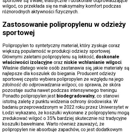
sportowe są trwałe, elastyczne i doskonale odprowadzające
wilgoć, co przekłada się na maksymalny komfort podczas
różnorodnych aktywności fizycznych.
Zastosowanie polipropylenu w odzieży
sportowej
Polipropylen to syntetyczny materiał, który zyskuje coraz
większą popularność w produkcji odzieży sportowej.
Głównymi zaletami polipropylenu są
lekkość
,
doskonałe
właściwości izolacyjne
oraz
niskie wchłanianie wilgoci
.
Właśnie dlatego wiele osób zastanawia się, jakie materiały są
najlepsze dla koszulek do biegania. Producent odzieży
sportowej często wybiera polipropylen ze względu na jego
zdolność do odprowadzania wilgoci
, co sprawia, że skóra
pozostaje sucha nawet podczas intensywnego treningu.
Ponadto polipropylen jest
biodegradowalny
, co stanowi
istotną zaletę z punktu widzenia ochrony środowiska. W
badaniu przeprowadzonym w 2022 roku przez Uniwersytet w
Łodzi wykazano, że koszulki wykonane z polipropylenu mogą
zredukować wilgoć o 35% bardziej skutecznie niż tradycyjne
koszulki bawełniane. Warto również zauważyć, że
polipropylen nie absorbuje zapachów, co jest dodatkowym