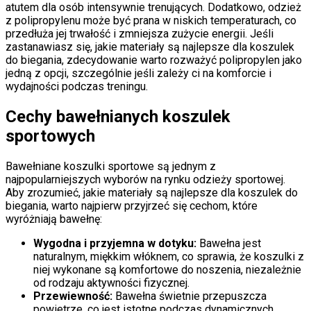
atutem dla osób intensywnie trenujących. Dodatkowo, odzież
z polipropylenu może być prana w niskich temperaturach, co
przedłuża jej trwałość i zmniejsza zużycie energii. Jeśli
zastanawiasz się, jakie materiały są najlepsze dla koszulek
do biegania, zdecydowanie warto rozważyć polipropylen jako
jedną z opcji, szczególnie jeśli zależy ci na komforcie i
wydajności podczas treningu.
Cechy bawełnianych koszulek
sportowych
Bawełniane koszulki sportowe są jednym z
najpopularniejszych wyborów na rynku odzieży sportowej.
Aby zrozumieć, jakie materiały są najlepsze dla koszulek do
biegania, warto najpierw przyjrzeć się cechom, które
wyróżniają bawełnę:
Wygodna i przyjemna w dotyku:
Bawełna jest
naturalnym, miękkim włóknem, co sprawia, że koszulki z
niej wykonane są komfortowe do noszenia, niezależnie
od rodzaju aktywności fizycznej.
Przewiewność:
Bawełna świetnie przepuszcza
powietrze, co jest istotne podczas dynamicznych