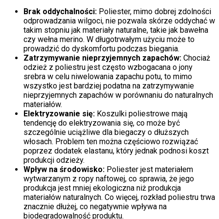
Brak oddychalności:
Poliester, mimo dobrej zdolności
odprowadzania wilgoci, nie pozwala skórze oddychać w
takim stopniu jak materiały naturalne, takie jak bawełna
czy wełna merino. W długotrwałym użyciu może to
prowadzić do dyskomfortu podczas biegania.
Zatrzymywanie nieprzyjemnych zapachów:
Chociaż
odzież z poliestru jest często wzbogacana o jony
srebra w celu niwelowania zapachu potu, to mimo
wszystko jest bardziej podatna na zatrzymywanie
nieprzyjemnych zapachów w porównaniu do naturalnych
materiałów.
Elektryzowanie się:
Koszulki poliestrowe mają
tendencję do elektryzowania się, co może być
szczególnie uciążliwe dla biegaczy o dłuższych
włosach. Problem ten można częściowo rozwiązać
poprzez dodatek elastanu, który jednak podnosi koszt
produkcji odzieży.
Wpływ na środowisko:
Poliester jest materiałem
wytwarzanym z ropy naftowej, co sprawia, że jego
produkcja jest mniej ekologiczna niż produkcja
materiałów naturalnych. Co więcej, rozkład poliestru trwa
znacznie dłużej, co negatywnie wpływa na
biodegradowalność produktu.