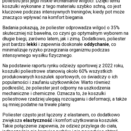
poliestru jest jego
niskie wchłanianie wilgoci
. Dzięki temu
koszulki wykonane z tego materiału szybko schną, co jest
kluczowe podczas intensywnych treningów, kiedy pot może
znacząco wpływać na komfort biegania.
Badania pokazują, że poliester odprowadza wilgoć o 35%
skuteczniej niż bawełna, co czyni go optymalnym wyborem na
długie biegi, zarówno latem, jak i zimą. Dodatkowo, poliester
jest bardzo
lekki
i zapewnia doskonałe
oddychanie
, co
minimalizuje ryzyko przegrzania organizmu podczas
intensywnego wysiłku fizycznego.
Na podstawie raportu rynku odzieży sportowej z 2022 roku,
koszulki poliestrowe stanowią około 60% wszystkich
produkowanych koszulek sportowych, co świadczy o ich
popularności i zaufaniu użytkowników. Warto również
podkreślić, że poliester jest odporny na uszkodzenia
mechaniczne i chemiczne. Oznacza to, że koszulki
poliestrowe rzadziej ulegają rozciąganiu i deformacji, a także
są mniej podatne na trwałe plamy.
Poliester często jest łączony z elastanem, co dodatkowo
zwiększa
elastyczność
i komfort użytkowania koszulek.
Takie połączenie zapewnia, że odzież przylega do ciała,