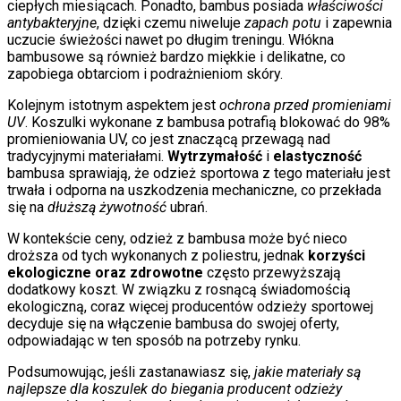
ciepłych miesiącach. Ponadto, bambus posiada
właściwości
antybakteryjne
, dzięki czemu niweluje
zapach potu
i zapewnia
uczucie świeżości nawet po długim treningu. Włókna
bambusowe są również bardzo miękkie i delikatne, co
zapobiega obtarciom i podrażnieniom skóry.
Kolejnym istotnym aspektem jest
ochrona przed promieniami
UV
. Koszulki wykonane z bambusa potrafią blokować do 98%
promieniowania UV, co jest znaczącą przewagą nad
tradycyjnymi materiałami.
Wytrzymałość
i
elastyczność
bambusa sprawiają, że odzież sportowa z tego materiału jest
trwała i odporna na uszkodzenia mechaniczne, co przekłada
się na
dłuższą żywotność
ubrań.
W kontekście ceny, odzież z bambusa może być nieco
droższa od tych wykonanych z poliestru, jednak
korzyści
ekologiczne oraz zdrowotne
często przewyższają
dodatkowy koszt. W związku z rosnącą świadomością
ekologiczną, coraz więcej producentów odzieży sportowej
decyduje się na włączenie bambusa do swojej oferty,
odpowiadając w ten sposób na potrzeby rynku.
Podsumowując, jeśli zastanawiasz się,
jakie materiały są
najlepsze dla koszulek do biegania producent odzieży