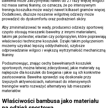
bawełna może zatrzymywać nawet do 27 razy więcej wilgoci
niż masa samej tkaniny, co oznacza, że po intensywnym
treningu koszulka może ważyć nawet kilkaset gramów więcej.
Dodatkowo, dłuższe noszenie wilgotnej odzieży może
prowadzić do dyskomfortu oraz podrażnień skóry.
Aby zminimalizować te wady, producenci odzieży sportowej
często stosują mieszanki bawełny z innymi materiałami,
takimi jak poliester, elastan czy polipropylen, które poprawiają
właściwości techniczne koszulek. Dzięki takim połączeniom
możemy uzyskać lepszą oddychalność, szybsze
odprowadzanie wilgoci i większą wytrzymałość mechaniczną
tkaniny.
Podsumowując, znając cechy bawełnianych koszulek
sportowych, można łatwiej zdecydować, jakie materiały są
najlepsze dla koszulek do biegania i jakie są ich konkretne
zastosowania. Bawełna sprawdzi się doskonale przy
lżejszych aktywnościach, natomiast do intensywnych
treningów warto rozważyć alternatywy lub mieszanki
materiałów.
Właściwości bambusa jako materiału
na odzież sportową