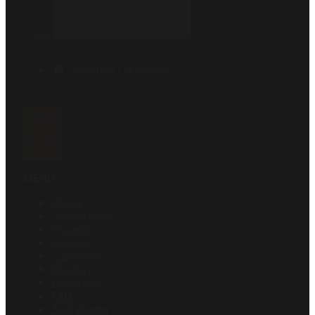
Treść
Czytałem i akceptuję
politykę prywatności
.
Wyślij
MENU
Oferta
Zamówienie
Wycena
Katalogi
Sublimacja
Projekty
Realizacje
FAQ
Zaufali nam