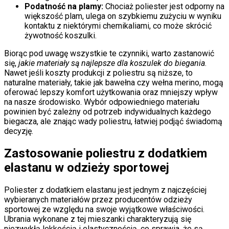
Podatność na plamy:
Chociaż poliester jest odporny na
większość plam, ulega on szybkiemu zużyciu w wyniku
kontaktu z niektórymi chemikaliami, co może skrócić
żywotność koszulki.
Biorąc pod uwagę wszystkie te czynniki, warto zastanowić
się,
jakie materiały są najlepsze dla koszulek do biegania
.
Nawet jeśli koszty produkcji z poliestru są niższe, to
naturalne materiały, takie jak bawełna czy wełna merino, mogą
oferować lepszy komfort użytkowania oraz mniejszy wpływ
na nasze środowisko. Wybór odpowiedniego materiału
powinien być zależny od potrzeb indywidualnych każdego
biegacza, ale znając wady poliestru, łatwiej podjąć świadomą
decyzję.
Zastosowanie poliestru z dodatkiem
elastanu w odzieży sportowej
Poliester z dodatkiem elastanu jest jednym z najczęściej
wybieranych materiałów przez producentów odzieży
sportowej ze względu na swoje wyjątkowe właściwości.
Ubrania wykonane z tej mieszanki charakteryzują się
niezwykłą lekkością i elastycznością, co sprawia, że są