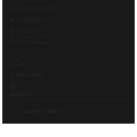
DANE KONTAKTOWE
Biuro handlowe:
Metto Group
Ul. Borowej Góry 7
01-354 Warszawa
Tel:
22 188 11 15
Kom:
516 550 170
E-mail:
info@metto.pl
SOCIAL MEDIA
Facebook
© Copyright 2005-2026 | metto.pl | Wszystkie prawa zastrzeżone
Polityka prywatności