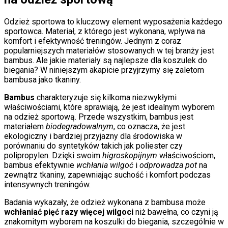
Odzież sportowa to kluczowy element wyposażenia każdego
sportowca. Materiał, z którego jest wykonana, wpływa na
komfort i efektywność treningów. Jednym z coraz
popularniejszych materiałów stosowanych w tej branży jest
bambus. Ale jakie materiały są najlepsze dla koszulek do
biegania? W niniejszym akapicie przyjrzymy się zaletom
bambusa jako tkaniny.
Bambus
charakteryzuje się kilkoma niezwykłymi
właściwościami, które sprawiają, że jest idealnym wyborem
na odzież sportową. Przede wszystkim, bambus jest
materiałem
biodegradowalnym
, co oznacza, że jest
ekologiczny i bardziej przyjazny dla środowiska w
porównaniu do syntetyków takich jak poliester czy
polipropylen. Dzięki swoim
higroskopijnym
właściwościom,
bambus efektywnie
wchłania wilgoć
i
odprowadza pot
na
zewnątrz tkaniny, zapewniając suchość i komfort podczas
intensywnych treningów.
Badania wykazały, że odzież wykonana z bambusa może
wchłaniać pięć razy więcej wilgoci
niż bawełna, co czyni ją
znakomitym wyborem na koszulki do biegania, szczególnie w