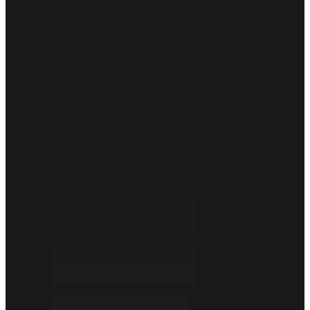
Napisz
info@metto.pl
Zadzwoń
516 550 170
SZYBKI KONTAKT
Masz pytania? Odpowiemy w ciągu kilku godzin.
Imię i nazwisko
E-mail
Temat