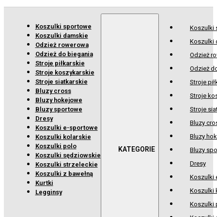
Koszulki sportowe
Koszulki
Koszulki damskie
Koszulki
Odzież rowerowa
Odzież do biegania
Odzież r
Stroje piłkarskie
Odzież d
Stroje koszykarskie
Stroje siatkarskie
Stroje pił
Bluzy cross
Stroje ko
Bluzy hokejowe
Bluzy sportowe
Stroje sia
Dresy
Bluzy cro
Koszulki e-sportowe
Bluzy ho
Koszulki kolarskie
Koszulki polo
Bluzy sp
Koszulki sędziowskie
Dresy
Koszulki strzeleckie
Koszulki z bawełną
Koszulki
Kurtki
Koszulki 
Legginsy
Koszulki 