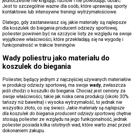
jednocześnie nie krępując ruchów i nie powodując obtarć.
Jest to szczególnie ważne dla osób, które uprawiają sporty
kontaktowe lub intensywne treningi wytrzymałościowe.
Dlatego, gdy zastanawiasz się, jakie materiały są najlepsze
dla koszulek do biegania producent odzieży sportowej,
poliester powinien być na szczycie listy ze względu na swoje
wyjątkowe właściwości, które przekładają się na wygodę i
funkcjonalność w trakcie treningów.
Wady poliestru jako materiału do
koszulek do biegania
Poliester, będący jednym z najczęściej używanych materiałów
w produkcji odzieży sportowej, ma swoje
wady
, zwłaszcza
jeśli chodzi o koszulki do biegania. Chociaż jest ceniony za
swoje właściwości, takie jak niska cena produkcji (około 30%
tańszy niż bawełna) i wysoka wytrzymałość, to jednak nie
wszystko złoto, co się świeci.
Jakie materiały są najlepsze
dla koszulek do biegania producent odzieży sportowej
chętnie
stosują poliester ze względu na jego funkcjonalność, jednak
poliester posiada kilka istotnych wad, które warto znać przed
dokonaniem zakupu.