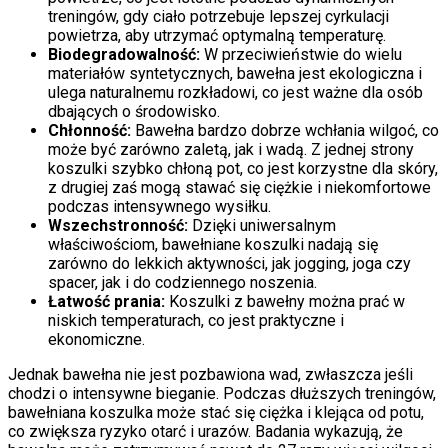
treningów, gdy ciało potrzebuje lepszej cyrkulacji
powietrza, aby utrzymać optymalną temperaturę.
Biodegradowalność:
W przeciwieństwie do wielu
materiałów syntetycznych, bawełna jest ekologiczna i
ulega naturalnemu rozkładowi, co jest ważne dla osób
dbających o środowisko.
Chłonność:
Bawełna bardzo dobrze wchłania wilgoć, co
może być zarówno zaletą, jak i wadą. Z jednej strony
koszulki szybko chłoną pot, co jest korzystne dla skóry,
z drugiej zaś mogą stawać się ciężkie i niekomfortowe
podczas intensywnego wysiłku.
Wszechstronność:
Dzięki uniwersalnym
właściwościom, bawełniane koszulki nadają się
zarówno do lekkich aktywności, jak jogging, joga czy
spacer, jak i do codziennego noszenia.
Łatwość prania:
Koszulki z bawełny można prać w
niskich temperaturach, co jest praktyczne i
ekonomiczne.
Jednak bawełna nie jest pozbawiona wad, zwłaszcza jeśli
chodzi o intensywne bieganie. Podczas dłuższych treningów,
bawełniana koszulka może stać się ciężka i klejąca od potu,
co zwiększa ryzyko otarć i urazów. Badania wykazują, że