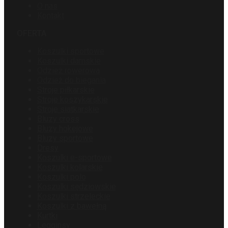
O nas
Kontakt
OFERTA
Koszulki sportowe
Koszulki damskie
Odzież rowerowa
Odzież do biegania
Stroje piłkarskie
Stroje koszykarskie
Stroje siatkarskie
Bluzy cross
Bluzy hokejowe
Bluzy sportowe
Dresy
Koszulki e-sportowe
Koszulki kolarskie
Koszulki polo
Koszulki sędziowskie
Koszulki strzeleckie
Koszulki z bawełną
Kurtki
Legginsy