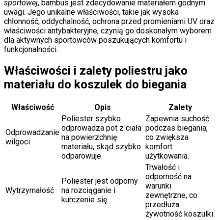
sportowej
, bambus jest zdecydowanie materiałem godnym
uwagi. Jego unikalne właściwości, takie jak wysoka
chłonność, oddychalność, ochrona przed promieniami UV oraz
właściwości antybakteryjne, czynią go doskonałym wyborem
dla aktywnych sportowców poszukujących komfortu i
funkcjonalności.
Właściwości i zalety poliestru jako
materiału do koszulek do biegania
Właściwość
Opis
Zalety
Poliester szybko
Zapewnia suchość
odprowadza pot z ciała
podczas biegania,
Odprowadzanie
na powierzchnię
co zwiększa
wilgoci
materiału, skąd szybko
komfort
odparowuje.
użytkowania.
Trwałość i
odporność na
Poliester jest odporny
warunki
Wytrzymałość
na rozciąganie i
zewnętrzne, co
kurczenie się.
przedłuża
żywotność koszulki.