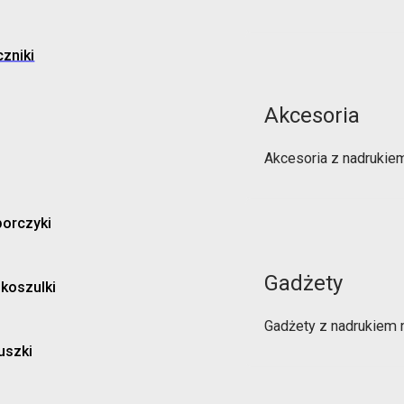
zniki
Akcesoria
Akcesoria z nadrukie
orczyki
Gadżety
 koszulki
Gadżety z nadrukiem 
uszki