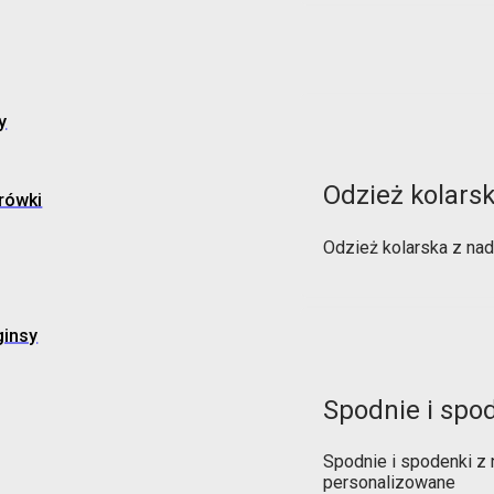
y
Odzież kolars
rówki
Odzież kolarska z na
ginsy
Spodnie i spo
Spodnie i spodenki z
personalizowane