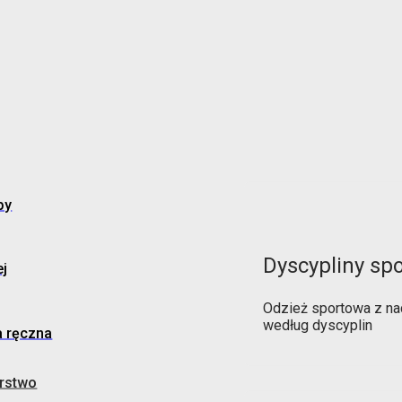
by
Dyscypliny sp
j
Odzież sportowa z na
według dyscyplin
a ręczna
rstwo