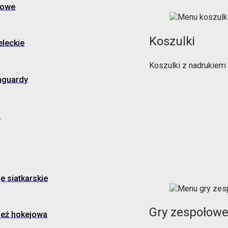
gowe
Koszulki
eleckie
Koszulki z nadrukiem
hguardy
o
je siatkarskie
Gry zespołow
ież hokejowa