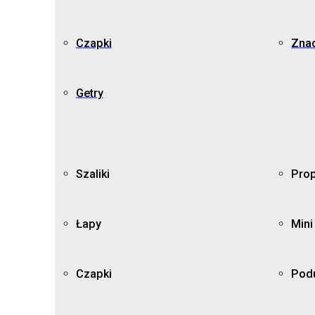
Czapki
Znac
Getry
Szaliki
Prop
Łapy
Mini
Czapki
Pod