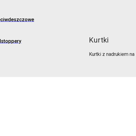
eciwdeszczowe
Kurtki
dstoppery
Kurtki z nadrukiem n