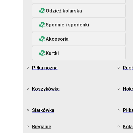
Odzież kolarska
Spodnie i spodenki
Akcesoria
Kurtki
Piłka nożna
Rug
Koszykówka
Hoke
Siatkówka
Piłk
Bieganie
Kola