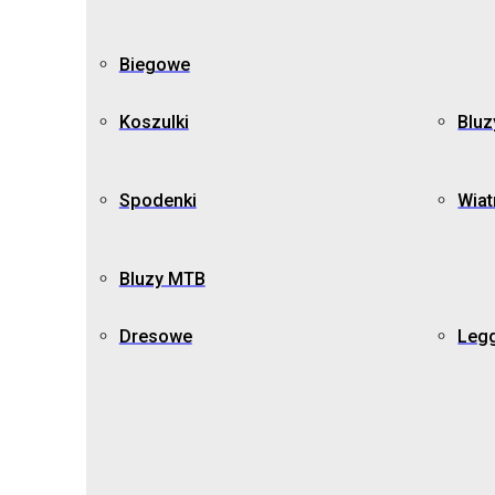
Biegowe
Koszulki
Bluz
Spodenki
Wiat
Bluzy MTB
Dresowe
Leg