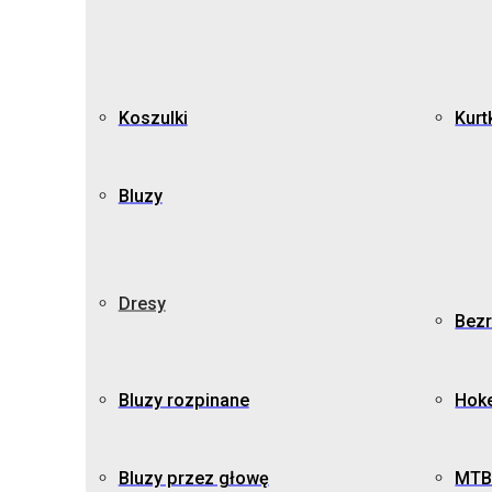
Koszulki
Kurt
Bluzy
Dresy
Bezr
Bluzy rozpinane
Hok
Bluzy przez głowę
MTB