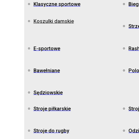
Klasyczne sportowe
Bie
Koszulki damskie
Strz
E-sportowe
Ras
Bawełniane
Pol
Sędziowskie
Stroje piłkarskie
Stro
Stroje do rugby
Odz