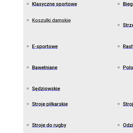
Klasyczne sportowe
Bie
Koszulki damskie
Strz
E-sportowe
Ras
Bawełniane
Pol
Sędziowskie
Stroje piłkarskie
Stro
Stroje do rugby
Odz