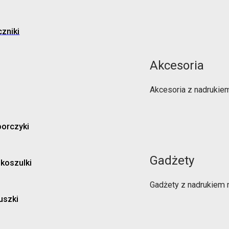
zniki
Akcesoria
Akcesoria z nadrukie
orczyki
Gadżety
 koszulki
Gadżety z nadrukiem 
uszki