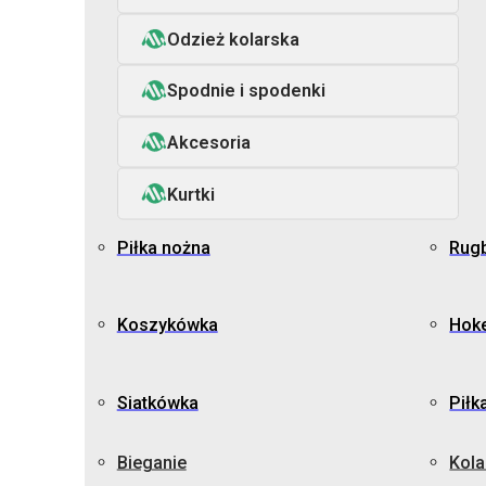
Odzież kolarska
Spodnie i spodenki
Akcesoria
Kurtki
Piłka nożna
Rug
Koszykówka
Hoke
Siatkówka
Piłk
Bieganie
Kola