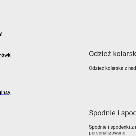
y
Odzież kolars
rówki
Odzież kolarska z na
ginsy
Spodnie i spo
Spodnie i spodenki z
personalizowane