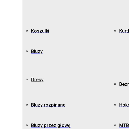
Koszulki
Kurt
Bluzy
Dresy
Bezr
Bluzy rozpinane
Hok
Bluzy przez głowę
MTB