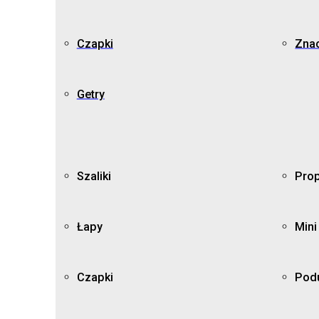
Czapki
Znac
Getry
Szaliki
Prop
Łapy
Mini
Czapki
Pod