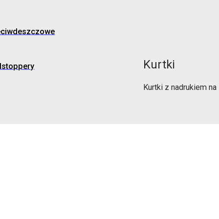
eciwdeszczowe
Kurtki
dstoppery
Kurtki z nadrukiem n