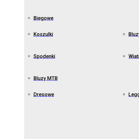
Biegowe
Koszulki
Bluz
Spodenki
Wiat
Bluzy MTB
Dresowe
Leg