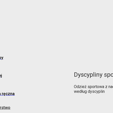
by
Dyscypliny sp
j
Odzież sportowa z na
według dyscyplin
a ręczna
rstwo