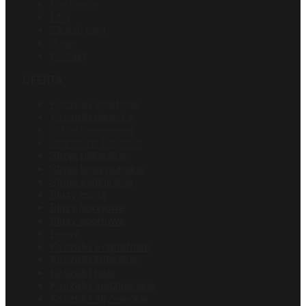
Realizacje
FAQ
Zaufali nam
O nas
Kontakt
OFERTA
Koszulki sportowe
Koszulki damskie
Odzież rowerowa
Odzież do biegania
Stroje piłkarskie
Stroje koszykarskie
Stroje siatkarskie
Bluzy cross
Bluzy hokejowe
Bluzy sportowe
Dresy
Koszulki e-sportowe
Koszulki kolarskie
Koszulki polo
Koszulki sędziowskie
Koszulki strzeleckie