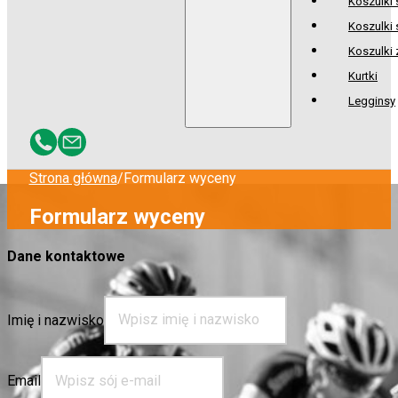
Koszulki
Koszulki 
Koszulki
Kurtki
Legginsy
Strona główna
/
Formularz wyceny
Formularz wyceny
Dane kontaktowe
Imię i nazwisko
Email