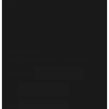
Napisz
info@metto.pl
Zadzwoń
516 550 170
SZYBKI KONTAKT
Masz pytania? Odpowiemy w ciągu kilku godzin.
Imię i nazwisko
E-mail
Temat