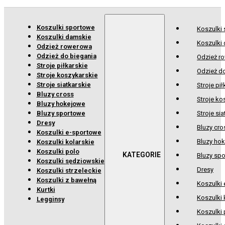
Koszulki sportowe
Koszulki
Koszulki damskie
Koszulki
Odzież rowerowa
Odzież do biegania
Odzież r
Stroje piłkarskie
Odzież d
Stroje koszykarskie
Stroje siatkarskie
Stroje pił
Bluzy cross
Stroje ko
Bluzy hokejowe
Bluzy sportowe
Stroje sia
Dresy
Bluzy cro
Koszulki e-sportowe
Bluzy ho
Koszulki kolarskie
Koszulki polo
Bluzy sp
Koszulki sędziowskie
Dresy
Koszulki strzeleckie
Koszulki z bawełną
Koszulki
Kurtki
Koszulki 
Legginsy
Koszulki 