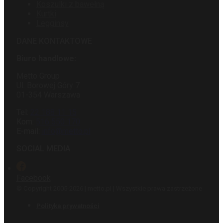
Koszulki z bawełną
Kurtki
Legginsy
DANE KONTAKTOWE
Biuro handlowe:
Metto Group
Ul. Borowej Góry 7
01-354 Warszawa
Tel:
22 188 11 15
Kom:
516 550 170
E-mail:
info@metto.pl
SOCIAL MEDIA
Facebook
© Copyright 2005-2026 | metto.pl | Wszystkie prawa zastrzeżone
Polityka prywatności