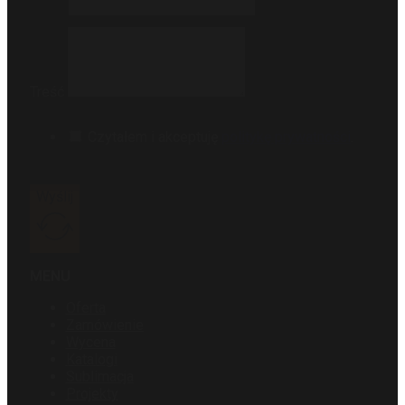
Treść
Czytałem i akceptuję
politykę prywatności
.
Wyślij
MENU
Oferta
Zamówienie
Wycena
Katalogi
Sublimacja
Projekty