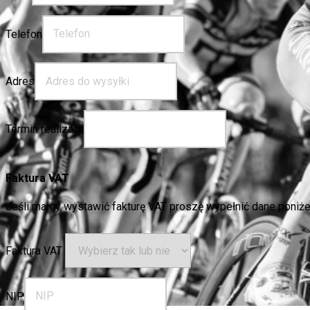
Telefon
Adres
Termin realizacji
Faktura VAT
Jeśli mamy wystawić fakturę VAT proszę wypełnić dane poniże
Faktura VAT
NIP