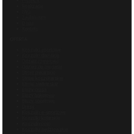
Projekty
Realizacje
FAQ
Zaufali nam
O nas
Kontakt
OFERTA
Koszulki sportowe
Koszulki damskie
Odzież rowerowa
Odzież do biegania
Stroje piłkarskie
Stroje koszykarskie
Stroje siatkarskie
Bluzy cross
Bluzy hokejowe
Bluzy sportowe
Dresy
Koszulki e-sportowe
Koszulki kolarskie
Koszulki polo
Koszulki sędziowskie