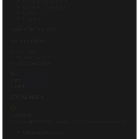
Koszulki strzeleckie
Koszulki z bawełną
Kurtki
Legginsy
DANE KONTAKTOWE
Biuro handlowe:
Metto Group
Ul. Borowej Góry 7
01-354 Warszawa
Tel:
22 188 11 15
Kom:
516 550 170
E-mail:
info@metto.pl
SOCIAL MEDIA
Facebook
© Copyright 2005-2026 | metto.pl | Wszystkie prawa zastrzeżone
Polityka prywatności