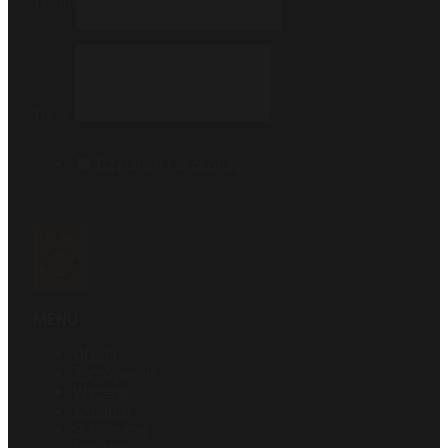
Temat
Treść
Czytałem i akceptuję
politykę prywatności
.
Wyślij
MENU
Oferta
Zamówienie
Wycena
Katalogi
Sublimacja