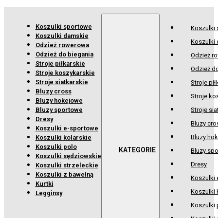
Koszulki sportowe
Koszulki
Koszulki damskie
Koszulki
Odzież rowerowa
Odzież do biegania
Odzież r
Stroje piłkarskie
Odzież d
Stroje koszykarskie
Stroje siatkarskie
Stroje pił
Bluzy cross
Stroje ko
Bluzy hokejowe
Bluzy sportowe
Stroje sia
Dresy
Bluzy cro
Koszulki e-sportowe
Bluzy ho
Koszulki kolarskie
Koszulki polo
Bluzy sp
Koszulki sędziowskie
Dresy
Koszulki strzeleckie
Koszulki z bawełną
Koszulki
Kurtki
Koszulki 
Legginsy
Koszulki 