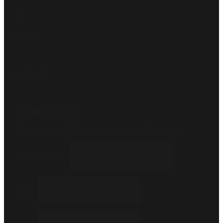
Napisz
info@metto.pl
Zadzwoń
516 550 170
SZYBKI KONTAKT
Masz pytania? Odpowiemy w ciągu kilku godzin.
Imię i nazwisko
E-mail