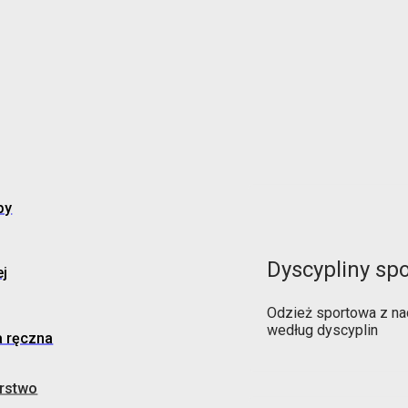
by
Dyscypliny sp
j
Odzież sportowa z na
według dyscyplin
a ręczna
rstwo