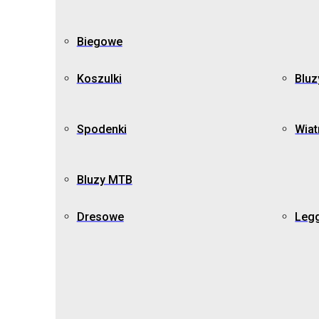
Biegowe
Koszulki
Bluz
Spodenki
Wiat
Bluzy MTB
Dresowe
Leg