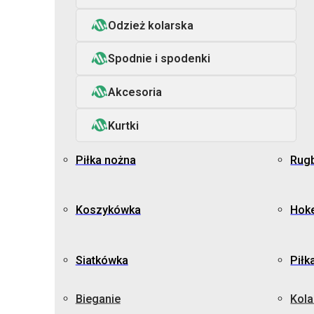
Odzież kolarska
Spodnie i spodenki
Akcesoria
Kurtki
Piłka nożna
Rug
Koszykówka
Hoke
Siatkówka
Piłk
Bieganie
Kola