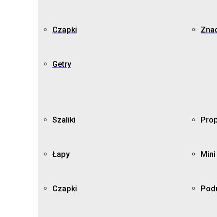
Czapki
Znac
Getry
Szaliki
Prop
Łapy
Mini
Czapki
Pod