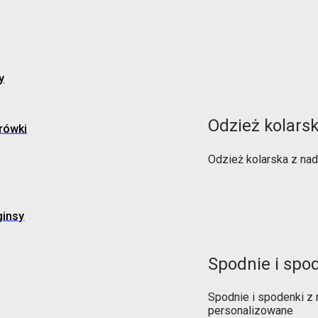
y
Odzież kolars
rówki
Odzież kolarska z na
ginsy
Spodnie i spo
Spodnie i spodenki z
personalizowane