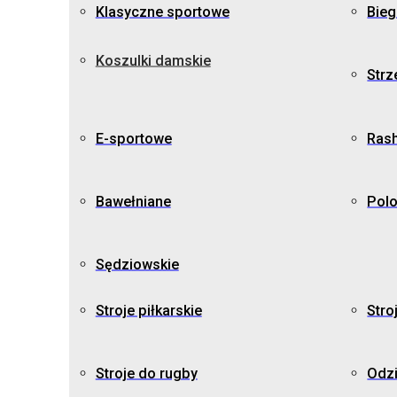
Klasyczne sportowe
Bie
Koszulki damskie
Strz
E-sportowe
Ras
Bawełniane
Pol
Sędziowskie
Stroje piłkarskie
Stro
Stroje do rugby
Odz