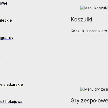
gowe
Koszulki
eleckie
Koszulki z nadrukiem
hguardy
o
je siatkarskie
Gry zespołow
ież hokejowa