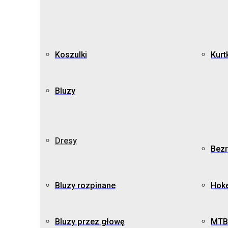
Koszulki
Kurt
Bluzy
Dresy
Bezr
Bluzy rozpinane
Hok
Bluzy przez głowę
MTB