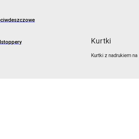
eciwdeszczowe
Kurtki
dstoppery
Kurtki z nadrukiem n