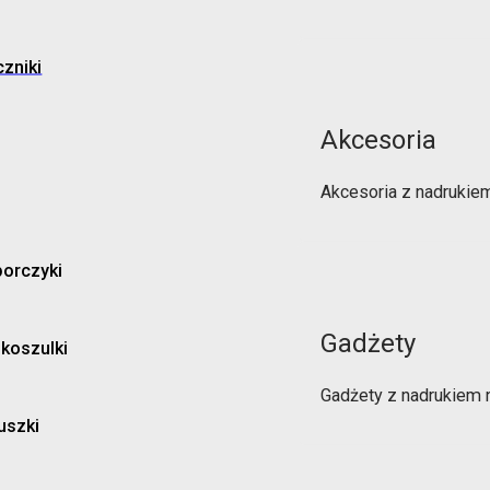
zniki
Akcesoria
Akcesoria z nadrukie
orczyki
Gadżety
 koszulki
Gadżety z nadrukiem 
uszki