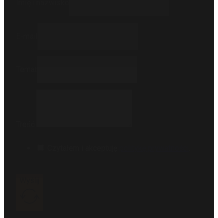
Imię i nazwisko
E-mail
Temat
Treść
Czytałem i akceptuję
politykę prywatności
.
Wyślij