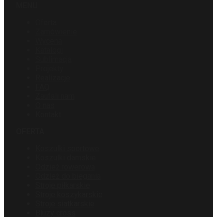
MENU
Oferta
Zamówienie
Wycena
Katalogi
Sublimacja
Projekty
Realizacje
FAQ
Zaufali nam
O nas
Kontakt
OFERTA
Koszulki sportowe
Koszulki damskie
Odzież rowerowa
Odzież do biegania
Stroje piłkarskie
Stroje koszykarskie
Stroje siatkarskie
Bluzy cross