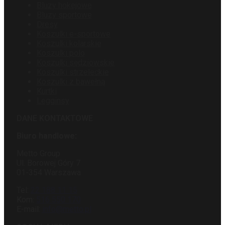
Bluzy hokejowe
Bluzy sportowe
Dresy
Koszulki e-sportowe
Koszulki kolarskie
Koszulki polo
Koszulki sędziowskie
Koszulki strzeleckie
Koszulki z bawełną
Kurtki
Legginsy
DANE KONTAKTOWE
Biuro handlowe:
Metto Group
Ul. Borowej Góry 7
01-354 Warszawa
Tel:
22 188 11 15
Kom:
516 550 170
E-mail:
info@metto.pl