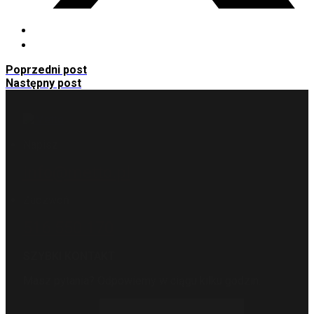
Poprzedni post
Następny post
Napisz
info@metto.pl
Zadzwoń
516 550 170
SZYBKI KONTAKT
Masz pytania? Odpowiemy w ciągu kilku godzin.