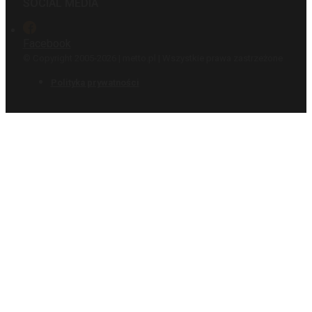
SOCIAL MEDIA
Facebook
© Copyright 2005-2026 | metto.pl | Wszystkie prawa zastrzeżone
Polityka prywatności