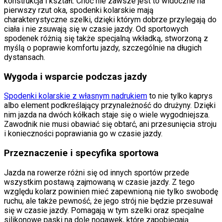
konstrukcja i kształt. Choć nie zawsze jest to widoczne na
pierwszy rzut oka, spodenki kolarskie mają
charakterystyczne szelki, dzięki którym dobrze przylegają do
ciała i nie zsuwają się w czasie jazdy. Od sportowych
spodenek różnią się także specjalną wkładką, stworzoną z
myślą o poprawie komfortu jazdy, szczególnie na długich
dystansach.
Wygoda i wsparcie podczas jazdy
Spodenki kolarskie z własnym nadrukiem
to nie tylko kaprys
albo element podkreślający przynależność do drużyny. Dzięki
nim jazda na dwóch kółkach staje się o wiele wygodniejsza.
Zawodnik nie musi obawiać się obtarć, ani przesunięcia stroju
i konieczności poprawiania go w czasie jazdy.
Przeznaczenie i specyfika sportowa
Jazda na rowerze różni się od innych sportów przede
wszystkim postawą zajmowaną w czasie jazdy. Z tego
względu kolarz powinien mieć zapewnioną nie tylko swobodę
ruchu, ale także pewność, że jego strój nie będzie przesuwał
się w czasie jazdy. Pomagają w tym szelki oraz specjalne
silikonowe paski na dole nogawek, które zapobiegają