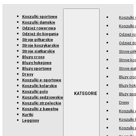
Koszulki sportowe
Koszulki
Koszulki damskie
Koszulki
Odzież rowerowa
Odzież do biegania
Odzież r
Stroje piłkarskie
Odzież d
Stroje koszykarskie
Stroje siatkarskie
Stroje pił
Bluzy cross
Stroje ko
Bluzy hokejowe
Bluzy sportowe
Stroje sia
Dresy
Bluzy cro
Koszulki e-sportowe
Bluzy ho
Koszulki kolarskie
Koszulki polo
Bluzy sp
Koszulki sędziowskie
Dresy
Koszulki strzeleckie
Koszulki z bawełną
Koszulki
Kurtki
Koszulki 
Legginsy
Koszulki 