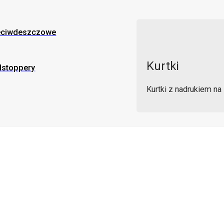
eciwdeszczowe
Kurtki
dstoppery
Kurtki z nadrukiem n