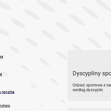
by
Dyscypliny sp
j
Odzież sportowa z na
według dyscyplin
a ręczna
rstwo