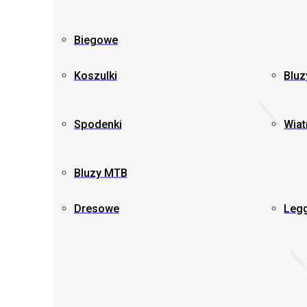
Biegowe
Koszulki
Bluz
Spodenki
Wiat
Bluzy MTB
Dresowe
Leg