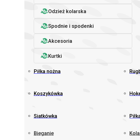
Odzież kolarska
Spodnie i spodenki
Akcesoria
Kurtki
Piłka nożna
Rug
Koszykówka
Hoke
Siatkówka
Piłk
Bieganie
Kola