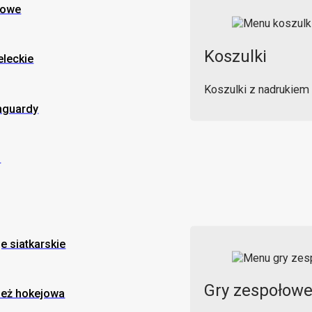
gowe
Koszulki
eleckie
Koszulki z nadrukiem
hguardy
o
je siatkarskie
Gry zespołow
ież hokejowa