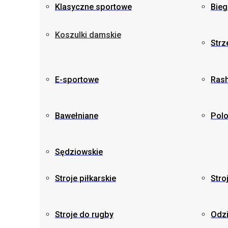
Klasyczne sportowe
Bie
Koszulki damskie
Strz
E-sportowe
Ras
Bawełniane
Pol
Sędziowskie
Stroje piłkarskie
Stro
Stroje do rugby
Odz