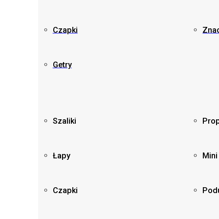
Czapki
Znac
Getry
Szaliki
Prop
Łapy
Mini
Czapki
Pod