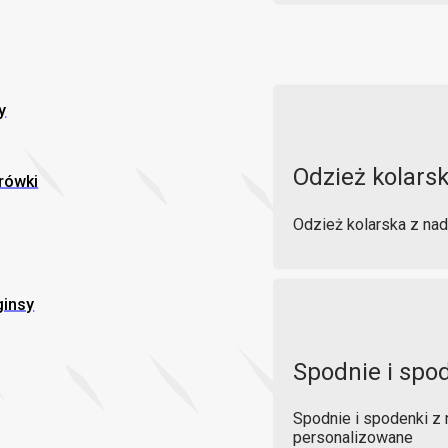
y
Odzież kolars
rówki
Odzież kolarska z na
ginsy
Spodnie i spo
Spodnie i spodenki z
personalizowane