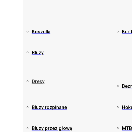
Koszulki
Kurt
Bluzy
Dresy
Bezr
Bluzy rozpinane
Hok
Bluzy przez głowę
MTB